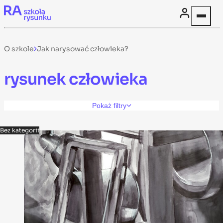
Skip to content
O szkole
Jak narysować człowieka?
rysunek człowieka
Pokaż filtry
Bez kategorii