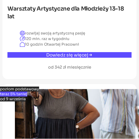
Warsztaty Artystyczne dla Młodzieży 13-18
lat
rozwijaj swoją artystyczną pasję
120 min. raz w tygodniu
10 godzin Otwartej Pracowni
Dowiedz się więcej
od 342 zł miesięcznie
poziom podstawowy
teraz 5% taniej
od 9 września