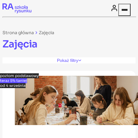
Skip to content
Strona główna
Zajęcia
Zajęcia
Pokaż filtry
poziom podstawowy
teraz 5% taniej
od 4 września