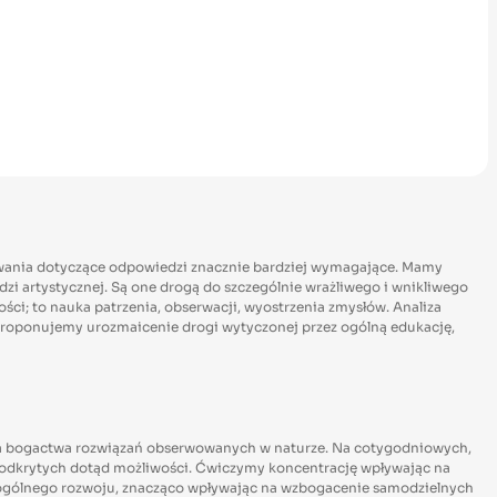
ekiwania dotyczące odpowiedzi znacznie bardziej wymagające. Mamy
zi artystycznej. Są one drogą do szczególnie wrażliwego i wnikliwego
ości; to nauka patrzenia, obserwacji, wyostrzenia zmysłów. Analiza
ki. Proponujemy urozmaicenie drogi wytyczonej przez ogólną edukację,
ienia bogactwa rozwiązań obserwowanych w naturze. Na cotygodniowych,
eodkrytych dotąd możliwości. Ćwiczymy koncentrację wpływając na
o ogólnego rozwoju, znacząco wpływając na wzbogacenie samodzielnych