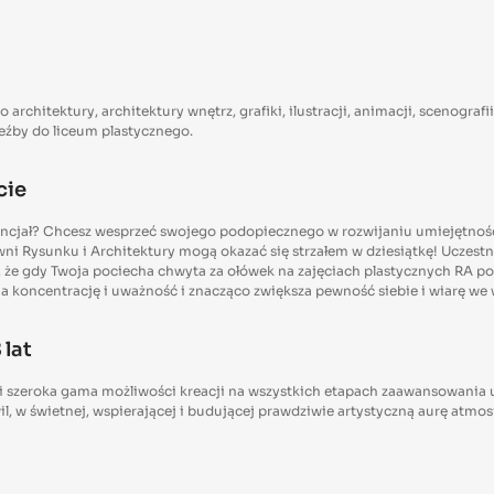
chitektury, architektury wnętrz, grafiki, ilustracji, animacji, scenografi
eźby do liceum plastycznego.
cie
tencjał? Chcesz wesprzeć swojego podopiecznego w rozwijaniu umiejętnośc
wni Rysunku i Architektury mogą okazać się strzałem w dziesiątkę! Uczestn
że gdy Twoja pociecha chwyta za ołówek na zajęciach plastycznych RA po
 koncentrację i uważność i znacząco zwiększa pewność siebie i wiarę we wł
 lat
 i szeroka gama możliwości kreacji na wszystkich etapach zaawansowania u
 w świetnej, wspierającej i budującej prawdziwie artystyczną aurę atmos