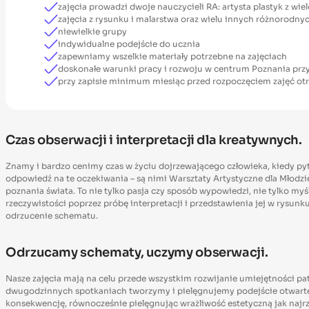
zajęcia prowadzi dwoje nauczycieli RA: artysta plastyk z 
zajęcia z rysunku i malarstwa oraz wielu innych różnorodny
niewielkie grupy
indywidualne podejście do ucznia
zapewniamy wszelkie materiały potrzebne na zajęciach
doskonałe warunki pracy i rozwoju w centrum Poznania przy
przy zapisie minimum miesiąc przed rozpoczęciem zajęć otrz
Czas obserwacji i interpretacji dla kreatywnych.
Znamy i bardzo cenimy czas w życiu dojrzewającego człowieka, kiedy py
odpowiedź na te oczekiwania – są nimi Warsztaty Artystyczne dla Młodzi
poznania świata. To nie tylko pasja czy sposób wypowiedzi, nie tylko myś
rzeczywistości poprzez próbę interpretacji i przedstawienia jej w rysunk
odrzucenie schematu.
Odrzucamy schematy, uczymy obserwacji.
Nasze zajęcia mają na celu przede wszystkim rozwijanie umiejętności p
dwugodzinnych spotkaniach tworzymy i pielęgnujemy podejście otwarte 
konsekwencję, równocześnie pielęgnując wrażliwość estetyczną jak naj