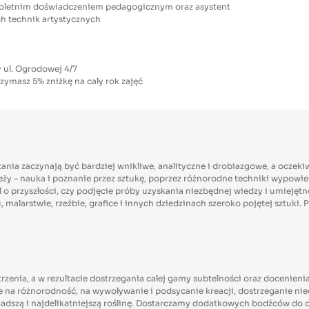
wieloletnim doświadczeniem pedagogicznym oraz asystent
ch technik artystycznych
 ul. Ogrodowej 4/7
ymasz 5% zniżkę na cały rok zajęć
tania zaczynają być bardziej wnikliwe, analityczne i drobiazgowe, a ocz
eży – nauka i poznanie przez sztukę, poprzez różnorodne techniki wypowied
l o przyszłości, czy podjęcie próby uzyskania niezbędnej wiedzy i umiejętn
u, malarstwie, rzeźbie, grafice i innych dziedzinach szeroko pojętej sztu
atrzenia, a w rezultacie dostrzegania całej gamy subtelności oraz docen
na różnorodność, na wywoływanie i podsycanie kreacji, dostrzeganie ni
rzadszą i najdelikatniejszą roślinę. Dostarczamy dodatkowych bodźców d