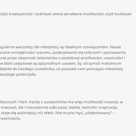
zwijać kreatywność i zyskiwać wiarę we własne możliwości, czyli budować
regularne warsztaty dla młodzieży są idealnym rozwiązaniem. Nasze
tyczne umiejętności rysunku, posługiwania się kolorami i poznawania
nej przez obecność dzieciaków o podobnej wrażliwości, uważności i
nne bloki zajęciowe są optymalnym czasem, by utrzymać maksimum
podejście do każdego uczestnika, co pozwala nam pomagać młodzieży
 swojego potencjału.
tecznych i ferii. Każdy z uczestników ma więc możliwość rozwoju w
reować, ale i nieustannie odkrywać: siebie, techniki, inspiracje.
taje się ważniejszy niż efekt. Nie musisz być „utalentowany” –
 uważnością.