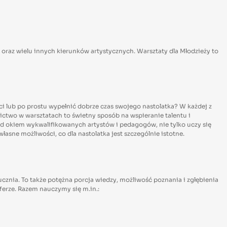
i oraz wielu innych kierunków artystycznych. Warsztaty dla Młodzieży to
i lub po prostu wypełnić dobrze czas swojego nastolatka? W każdej z
ictwo w warsztatach to świetny sposób na wspieranie talentu i
d okiem wykwalifikowanych artystów i pedagogów, nie tylko uczy się
asne możliwości, co dla nastolatka jest szczególnie istotne.
cznia. To także potężna porcja wiedzy, możliwość poznania i zgłębienia
ferze. Razem nauczymy się m.in.: