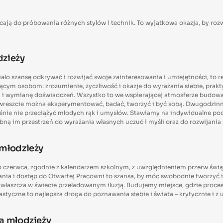
ęcają do próbowania różnych stylów i technik. To wyjątkowa okazja, by ro
dzieży
miało szansę odkrywać i rozwijać swoje zainteresowania i umiejętności, to 
ającym osobom: zrozumienie, życzliwość i okazje do wyrażania siebie, prak
wy i wymianę doświadczeń. Wszystko to we wspierającej atmosferze budowa
e wreszcie można eksperymentować, badać, tworzyć i być sobą. Dwugodzi
ocześnie nie przeciążyć młodych rąk i umysłów. Stawiamy na indywidualne 
bną im przestrzeń do wyrażania własnych uczuć i myśli oraz do rozwijania
 młodzieży
o czerwca, zgodnie z kalendarzem szkolnym, z uwzględnieniem przerw świą
ania i dostęp do Otwartej Pracowni to szansa, by móc swobodnie tworzyć i k
właszcza w świecie przeładowanym iluzją. Budujemy miejsce, gdzie proces s
lastyczne to najlepsza droga do poznawania siebie i świata – krytycznie i z
la młodzieży