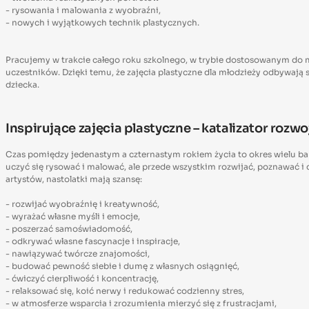
- rysowania i malowania z wyobraźni,
- nowych i wyjątkowych technik plastycznych.
Pracujemy w trakcie całego roku szkolnego, w trybie dostosowanym do 
uczestników. Dzięki temu, że zajęcia plastyczne dla młodzieży odbywają 
dziecka.
Inspirujące zajęcia plastyczne – katalizator rozw
Czas pomiędzy jedenastym a czternastym rokiem życia to okres wielu ba
uczyć się rysować i malować, ale przede wszystkim rozwijać, poznawać 
artystów, nastolatki mają szansę:
- rozwijać wyobraźnię i kreatywność,
- wyrażać własne myśli i emocje,
- poszerzać samoświadomość,
- odkrywać własne fascynacje i inspiracje,
- nawiązywać twórcze znajomości,
- budować pewność siebie i dumę z własnych osiągnięć,
- ćwiczyć cierpliwość i koncentrację,
- relaksować się, koić nerwy i redukować codzienny stres,
- w atmosferze wsparcia i zrozumienia mierzyć się z frustracjami,