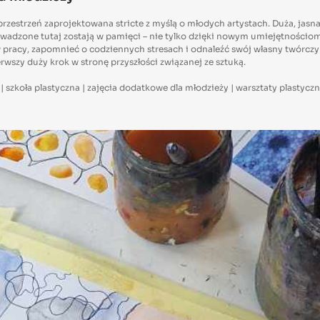
estrzeń zaprojektowana stricte z myślą o młodych artystach. Duża, jasna,
dzone tutaj zostają w pamięci – nie tylko dzięki nowym umiejętnościom, al
racy, zapomnieć o codziennych stresach i odnaleźć swój własny twórczy r
ierwszy duży krok w stronę przyszłości związanej ze sztuką.
y | szkoła plastyczna | zajęcia dodatkowe dla młodzieży | warsztaty plastycz