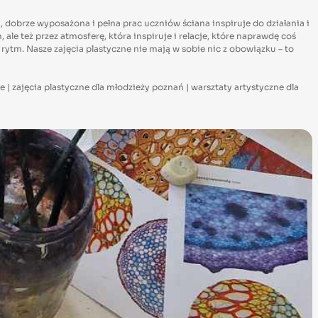
 dobrze wyposażona i pełna prac uczniów ściana inspiruje do działania i
e też przez atmosferę, która inspiruje i relacje, które naprawdę coś
ytm. Nasze zajęcia plastyczne nie mają w sobie nic z obowiązku – to
ne | zajęcia plastyczne dla młodzieży poznań | warsztaty artystyczne dla