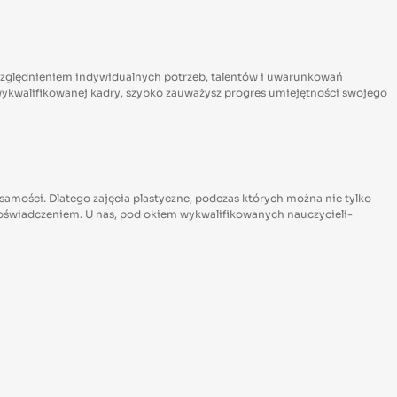
uwzględnieniem indywidualnych potrzeb, talentów i uwarunkowań
u wykwalifikowanej kadry, szybko zauważysz progres umiejętności swojego
mości. Dlatego zajęcia plastyczne, podczas których można nie tylko
 doświadczeniem. U nas, pod okiem wykwalifikowanych nauczycieli-