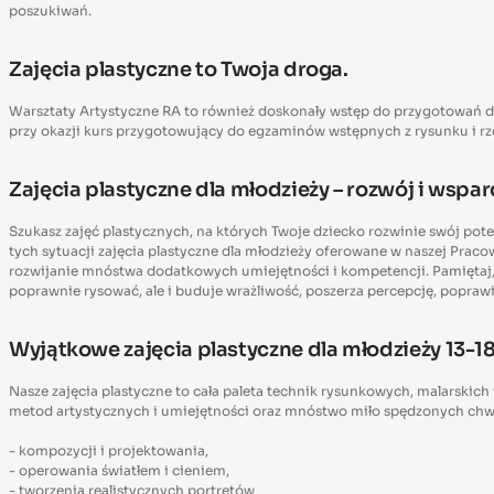
poszukiwań.
Zajęcia plastyczne to Twoja droga.
Warsztaty Artystyczne RA to również doskonały wstęp do przygotowań do ar
przy okazji kurs przygotowujący do egzaminów wstępnych z rysunku i rz
Zajęcia plastyczne dla młodzieży – rozwój i wspar
Szukasz zajęć plastycznych, na których Twoje dziecko rozwinie swój po
tych sytuacji zajęcia plastyczne dla młodzieży oferowane w naszej Praco
rozwijanie mnóstwa dodatkowych umiejętności i kompetencji. Pamiętaj, 
poprawnie rysować, ale i buduje wrażliwość, poszerza percepcję, poprawia
Wyjątkowe zajęcia plastyczne dla młodzieży 13-18
Nasze zajęcia plastyczne to cała paleta technik rysunkowych, malarskich
metod artystycznych i umiejętności oraz mnóstwo miło spędzonych chwil,
- kompozycji i projektowania,
- operowania światłem i cieniem,
- tworzenia realistycznych portretów