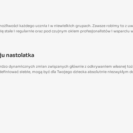
możliwości każdego ucznia i w niewielkich grupach. Zawsze robimy to z 
się stale i regularnie oraz pod czujnym okiem profesjonalistów i wsparci
oju nastolatka
rdzo dynamicznych zmian związanych głównie z odkrywaniem własnej tożsa
i definiować siebie, mogą być dla Twojego dziecka absolutnie niezwykłym