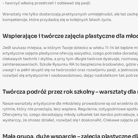
- tworzyć własną przestrzeń i oddawać się pasji.
Warsztaty nie tylko dostarczają praktycznych umiejętności, ale też zach
kompetencje, które przydadzą się w kolejnych latach życia.
Wspierające i twórcze zajęcia plastyczne dla mło
Jeśli szukasz miejsca, w którym Twoje dziecko w wieku 11–14 lat będzie 
artystyczne zajęcia plastyczne oferują wszystko, czego potrzeba dorast
ciekawych technik i stylów, a przy tym długie twórcze dyskusje, rozmo
zainteresowaniach. Szkoła Rysunku RA to bezpieczne środowisko, gdzi
uwagi i w pełni skupić się na twórczości oraz rozwijaniu pasji, a jedn
rozwijać się artystycznie i osobowościowo, dając nastolatkom tak potrze
Twórcza podróż przez rok szkolny – warsztaty dla
Nasze warsztaty artystyczne dla młodzieży prowadzone są od września d
rytmie, który nie przeciąża, lecz wspiera. Regularne, cotygodniowe spotk
Oferujemy to, czego dorastający młody człowiek tak bardzo potrzebuje, z
wystarczy, że chcesz działać, rozwijać się i doskonalić. Ciekawe zajęcia p
Mała grupa, duże wsparcie – zajęcia plastyczne d