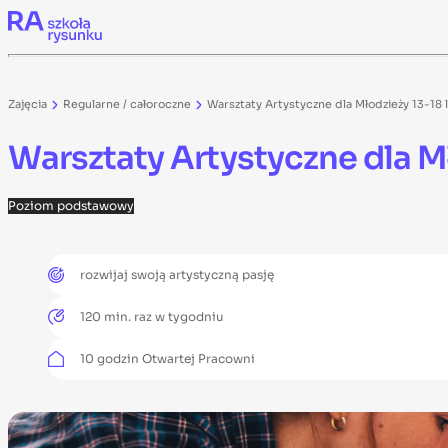
Skip to content
Zajęcia
Regularne / całoroczne
Warsztaty Artystyczne dla Młodzieży 13-18 l
Warsztaty Artystyczne dla Mł
Poziom
podstawowy
rozwijaj swoją artystyczną pasję
120 min. raz w tygodniu
10 godzin Otwartej Pracowni