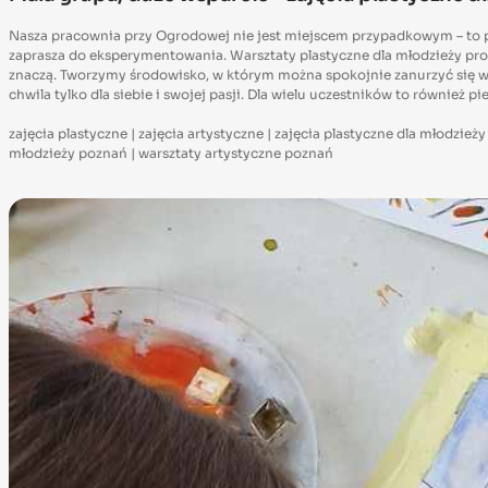
Nasza pracownia przy Ogrodowej nie jest miejscem przypadkowym – to prz
zaprasza do eksperymentowania. Warsztaty plastyczne dla młodzieży prowa
znaczą. Tworzymy środowisko, w którym można spokojnie zanurzyć się w p
chwila tylko dla siebie i swojej pasji. Dla wielu uczestników to również p
zajęcia plastyczne | zajęcia artystyczne | zajęcia plastyczne dla młodzież
młodzieży poznań | warsztaty artystyczne poznań