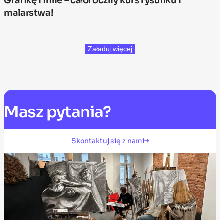
Grafikę i inne – całoroczny kurs rysunku i
malarstwa!
Załaduj więcej
Masz
pytania?
Skontaktuj się z nami