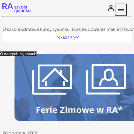
Skip to content
O szkole
Zimowe kursy rysunku, kurs budowania makiet i tworze
Pokaż filtry
O naszych zajęciach
26 grudnia, 2018