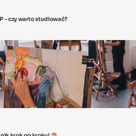
P – czy warto studiować?
nik krok po kroku!