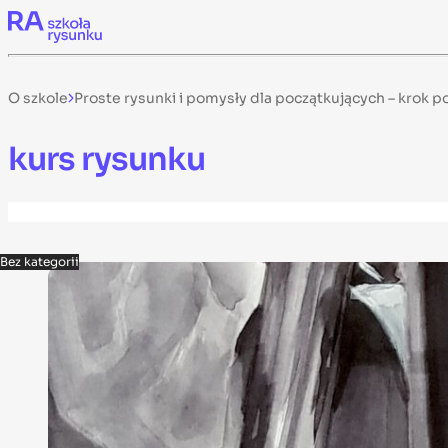
Skip to content
O szkole
Proste rysunki i pomysły dla początkujących – krok p
kurs rysunku
Bez kategorii