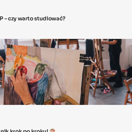
P – czy warto studiować?
nik krok po kroku!