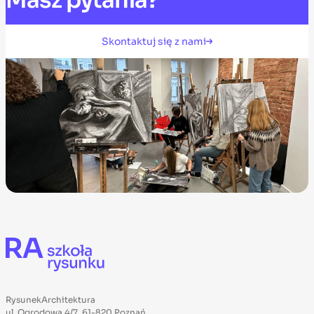
Masz
pytania?
Skontaktuj się z nami
RysunekArchitektura
ul. Ogrodowa 4/7, 61-820 Poznań