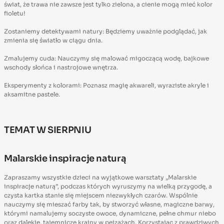
świat, że trawa nie zawsze jest tylko zielona, a cienie mogą mieć kolor
fioletu!
Zostaniemy detektywami natury: Będziemy uważnie podglądać, jak
zmienia się światło w ciągu dnia.
Zmalujemy cuda: Nauczymy się malować migoczącą wodę, bajkowe
wschody słońca i nastrojowe wnętrza.
Eksperymenty z kolorami: Poznasz magię akwareli, wyraziste akryle i
aksamitne pastele.
TEMAT W SIERPNIU
Malarskie inspiracje naturą
Zapraszamy wszystkie dzieci na wyjątkowe warsztaty „Malarskie
inspiracje naturą”, podczas których wyruszymy na wielką przygodę, a
czysta kartka stanie się miejscem niezwykłych czarów. Wspólnie
nauczymy się mieszać farby tak, by stworzyć własne, magiczne barwy,
którymi namalujemy soczyste owoce, dynamiczne, pełne chmur niebo
oraz dalekie, tajemnicze krainy w pejzażach. Korzystając z prawdziwych