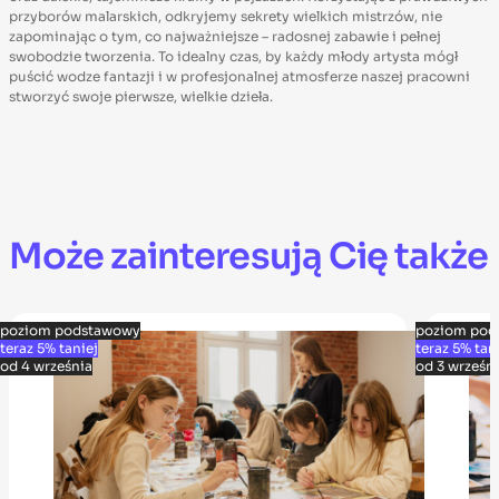
przyborów malarskich, odkryjemy sekrety wielkich mistrzów, nie
zapominając o tym, co najważniejsze – radosnej zabawie i pełnej
swobodzie tworzenia. To idealny czas, by każdy młody artysta mógł
puścić wodze fantazji i w profesjonalnej atmosferze naszej pracowni
stworzyć swoje pierwsze, wielkie dzieła.
Może zainteresują Cię także
poziom podstawowy
poziom pod
teraz 5% taniej
teraz 5% tan
od 4 września
od 3 wrześn