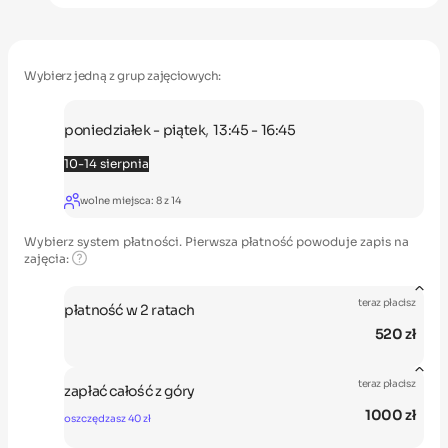
Wybierz jedną z grup zajęciowych:
,
poniedziałek - piątek
13:45 - 16:45
10-14 sierpnia
wolne miejsca:
8
z
14
Wybierz system płatności. Pierwsza płatność powoduje zapis na
zajęcia:
teraz płacisz
płatność w 2 ratach
520 zł
I rata
II rata
teraz płacisz
zapłać całość z góry
520 zł
520 zł
1000 zł
oszczędzasz 40 zł