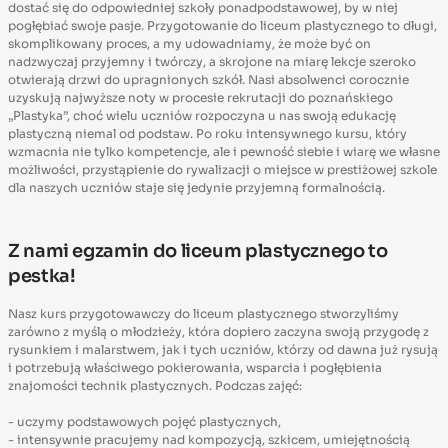
dostać się do odpowiedniej szkoły ponadpodstawowej, by w niej
pogłębiać swoje pasje. Przygotowanie do liceum plastycznego to długi,
skomplikowany proces, a my udowadniamy, że może być on
nadzwyczaj przyjemny i twórczy, a skrojone na miarę lekcje szeroko
otwierają drzwi do upragnionych szkół. Nasi absolwenci corocznie
uzyskują najwyższe noty w procesie rekrutacji do poznańskiego
„Plastyka”, choć wielu uczniów rozpoczyna u nas swoją edukację
plastyczną niemal od podstaw. Po roku intensywnego kursu, który
wzmacnia nie tylko kompetencje, ale i pewność siebie i wiarę we własne
możliwości, przystąpienie do rywalizacji o miejsce w prestiżowej szkole
dla naszych uczniów staje się jedynie przyjemną formalnością.
Z nami egzamin do liceum plastycznego to
pestka!
Nasz kurs przygotowawczy do liceum plastycznego stworzyliśmy
zarówno z myślą o młodzieży, która dopiero zaczyna swoją przygodę z
rysunkiem i malarstwem, jak i tych uczniów, którzy od dawna już rysują
i potrzebują właściwego pokierowania, wsparcia i pogłębienia
znajomości technik plastycznych. Podczas zajęć:
- uczymy podstawowych pojęć plastycznych,
- intensywnie pracujemy nad kompozycją, szkicem, umiejętnością