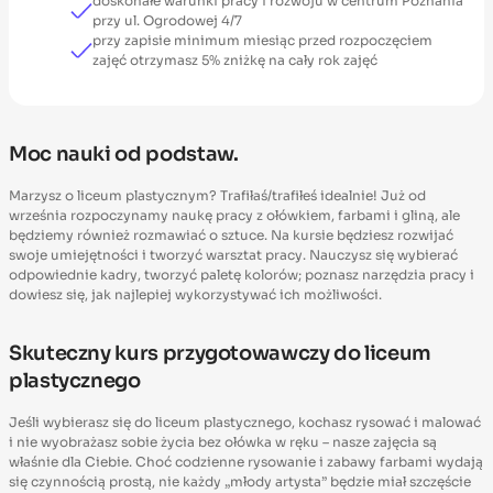
doskonałe warunki pracy i rozwoju w centrum Poznania
przy ul. Ogrodowej 4/7
przy zapisie minimum miesiąc przed rozpoczęciem
zajęć otrzymasz 5% zniżkę na cały rok zajęć
Moc nauki od podstaw.
Marzysz o liceum plastycznym? Trafiłaś/trafiłeś idealnie! Już od
września rozpoczynamy naukę pracy z ołówkiem, farbami i gliną, ale
będziemy również rozmawiać o sztuce. Na kursie będziesz rozwijać
swoje umiejętności i tworzyć warsztat pracy. Nauczysz się wybierać
odpowiednie kadry, tworzyć paletę kolorów; poznasz narzędzia pracy i
dowiesz się, jak najlepiej wykorzystywać ich możliwości.
Skuteczny kurs przygotowawczy do liceum
plastycznego
Jeśli wybierasz się do liceum plastycznego, kochasz rysować i malować
i nie wyobrażasz sobie życia bez ołówka w ręku – nasze zajęcia są
właśnie dla Ciebie. Choć codzienne rysowanie i zabawy farbami wydają
się czynnością prostą, nie każdy „młody artysta” będzie miał szczęście