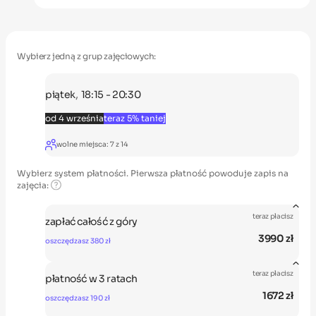
Wybierz jedną z grup zajęciowych:
,
piątek
18:15 - 20:30
od 4 września
teraz 5% taniej
wolne miejsca:
7
z
14
Wybierz system płatności. Pierwsza płatność powoduje zapis na
zajęcia:
teraz płacisz
zapłać całość z góry
3990 zł
oszczędzasz 380 zł
wrz-cze
teraz płacisz
płatność w 3 ratach
3990 zł
1672 zł
oszczędzasz 190 zł