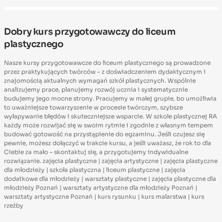
Dobry kurs przygotowawczy do liceum
plastycznego
Nasze kursy przygotowawcze do liceum plastycznego są prowadzone
przez praktykujących twórców – z doświadczeniem dydaktycznym i
znajomością aktualnych wymagań szkół plastycznych. Wspólnie
analizujemy prace, planujemy rozwój ucznia i systematycznie
budujemy jego mocne strony. Pracujemy w małej grupie, bo umożliwia
to uważniejsze towarzyszenie w procesie twórczym, szybsze
wyłapywanie błędów i skuteczniejsze wsparcie. W szkole plastycznej RA
każdy może rozwijać się w swoim rytmie i zgodnie z własnym tempem
budować gotowość na przystąpienie do egzaminu. Jeśli czujesz się
pewnie, możesz dołączyć w trakcie kursu, a jeśli uważasz, że rok to dla
Ciebie za mało – skontaktuj się, a przygotujemy indywidualne
rozwiązanie. zajęcia plastyczne | zajęcia artystyczne | zajęcia plastyczne
dla młodzieży | szkoła plastyczna | liceum plastyczne | zajęcia
dodatkowe dla młodzieży | warsztaty plastyczne | zajęcia plastyczne dla
młodzieży Poznań | warsztaty artystyczne dla młodzieży Poznań |
warsztaty artystyczne Poznań | kurs rysunku | kurs malarstwa | kurs
rzeźby