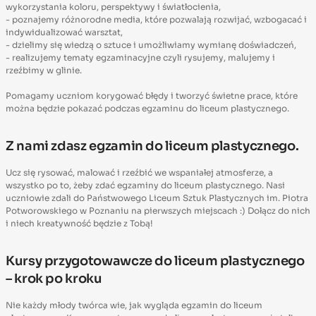
wykorzystania koloru, perspektywy i światłocienia,
- poznajemy różnorodne media, które pozwalają rozwijać, wzbogacać i
indywidualizować warsztat,
- dzielimy się wiedzą o sztuce i umożliwiamy wymianę doświadczeń,
- realizujemy tematy egzaminacyjne czyli rysujemy, malujemy i
rzeźbimy w glinie.
Pomagamy uczniom korygować błędy i tworzyć świetne prace, które
można będzie pokazać podczas egzaminu do liceum plastycznego.
Z nami zdasz egzamin do liceum plastycznego.
Ucz się rysować, malować i rzeźbić we wspaniałej atmosferze, a
wszystko po to, żeby zdać egzaminy do liceum plastycznego. Nasi
uczniowie zdali do Państwowego Liceum Sztuk Plastycznych im. Piotra
Potworowskiego w Poznaniu na pierwszych miejscach :) Dołącz do nich
i niech kreatywność będzie z Tobą!
Kursy przygotowawcze do liceum plastycznego
– krok po kroku
Nie każdy młody twórca wie, jak wygląda egzamin do liceum