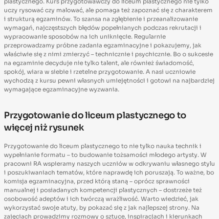
plastycznego. Kurs przygotowawczy do liceum plastycznego nie tylko
uczy rysować czy malować, ale pomaga też zapoznać się z charakterem
i strukturą egzaminów. To szansa na zgłębienie i przeanalizowanie
wymagań, najczęstszych błędów popełnianych podczas rekrutacji i
wypracowanie sposobów na ich uniknięcie. Regularnie
przeprowadzamy próbne zadania egzaminacyjne i pokazujemy, jak
właściwie się z nimi zmierzyć – technicznie i psychicznie. Bo o sukcesie
na egzaminie decyduje nie tylko talent, ale również świadomość,
spokój, wiara w siebie i rzetelne przygotowanie. A nasi uczniowie
wychodzą z kursu pewni własnych umiejętności i gotowi na najbardziej
wymagające egzaminacyjne wyzwania.
Przygotowanie do liceum plastycznego to
więcej niż rysunek
Przygotowanie do liceum plastycznego to nie tylko nauka technik i
wypełnianie formatu – to budowanie tożsamości młodego artysty. W
pracowni RA wspieramy naszych uczniów w odkrywaniu własnego stylu
i poszukiwaniach tematów, które naprawdę ich poruszają. To ważne, bo
komisja egzaminacyjna, przed którą staną – oprócz sprawności
manualnej i posiadanych kompetencji plastycznych – dostrzeże też
osobowość adeptów i ich twórczą wrażliwość. Warto wiedzieć, jak
wykorzystać swoje atuty, by pokazać się z jak najlepszej strony. Na
zajęciach prowadzimy rozmowy o sztuce, inspiracjach i kierunkach