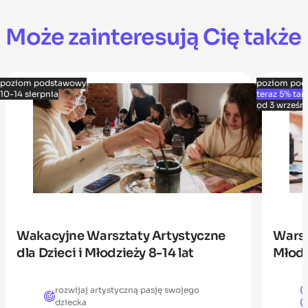
Może zainteresują Cię także
poziom podstawowy
poziom pod
10-14 sierpnia
teraz 5% tan
od 3 wrześn
Wakacyjne Warsztaty Artystyczne
Warsz
dla Dzieci i Młodzieży 8-14 lat
Młodz
rozwijaj artystyczną pasję swojego
dziecka