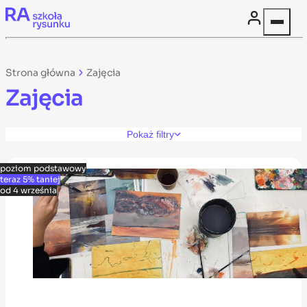
Skip to content
Strona główna
Zajęcia
Zajęcia
Pokaż filtry
poziom podstawowy
teraz 5% taniej
od 4 września