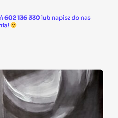
oń
602 136 330
lub napisz do nas
nia!