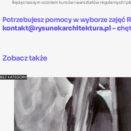
Będąc naszym uczniem kursów i warsztatów regularnych i pł
Potrzebujesz pomocy w wyborze zajęć R
kontakt@rysunekarchitektura.pl – c
hę
Zobacz także
BEZ KATEGORII