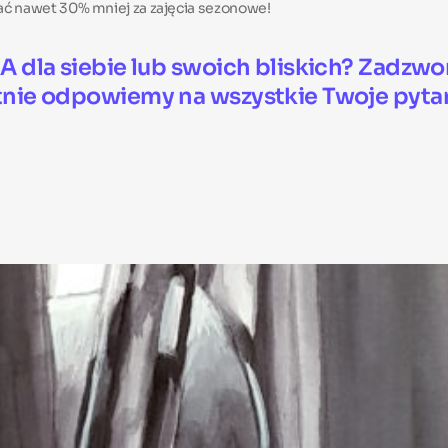
ać nawet 30% mniej za zajęcia sezonowe!
A dla siebie lub swoich bliskich? Zadzw
tnie odpowiemy na wszystkie Twoje pyta