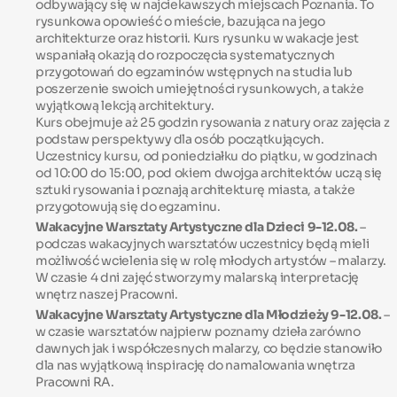
odbywający się w najciekawszych miejscach Poznania. To
rysunkowa opowieść o mieście, bazująca na jego
architekturze oraz historii. Kurs rysunku w wakacje jest
wspaniałą okazją do rozpoczęcia systematycznych
przygotowań do egzaminów wstępnych na studia lub
poszerzenie swoich umiejętności rysunkowych, a także
wyjątkową lekcją
architektury.
Kurs obejmuje aż 25 godzin rysowania z natury oraz zajęcia z
podstaw perspektywy dla osób początkujących.
Uczestnicy kursu, od poniedziałku do piątku, w godzinach
od 10:00 do 15:00, pod okiem dwojga architektów uczą się
sztuki rysowania i poznają architekturę miasta, a także
przygotowują się do egzaminu.
Wakacyjne Warsztaty Artystyczne dla Dzieci 9-12.08.
–
podczas wakacyjnych warsztatów uczestnicy będą mieli
możliwość wcielenia się w rolę młodych artystów – malarzy.
W czasie 4 dni zajęć stworzymy malarską interpretację
wnętrz naszej Pracowni.
Wakacyjne Warsztaty Artystyczne dla Młodzieży 9-12.08.
–
w czasie warsztatów najpierw poznamy dzieła zarówno
dawnych jak i współczesnych malarzy, co będzie stanowiło
dla nas wyjątkową inspirację do namalowania wnętrza
Pracowni RA.