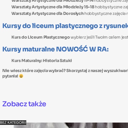
Warsztaty Artystyczne dla Młodzieży 11-14
hobbystyczne zaję
Warsztaty Artystyczne dla Młodzieży 15-18
hobbystyczne zaję
Warsztaty Artystyczne dla Dorosłych
hobbystyczne zajęcia r
Kursy do liceum plastycznego z rysune
Kurs do Liceum Plastycznego
wybierz jeśli Twoim celem je
Kursy maturalne NOWOŚĆ W RA:
Kurs Maturalny: Historia Sztuki
Nie wiesz które zajęcia wybrać? Skorzystaj z naszej wyszukiw
pytania!
Zobacz także
BEZ KATEGORII