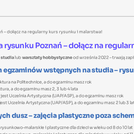
– dołącz na regularny kurs rysunku i malarstwa!
ysunku Poznań – dołącz na regularny
studia
lub
warsztaty hobbystyczne
od września 2022 – trwają zapi
 egzaminów wstępnych na studia – rys
ktura na Politechnice, a do egzaminu masz rok
tura, a do egzaminu masz 2, 3 lub 4 lata
 jest Uczelnia Artystyczna (UAP/ASP), a do egzaminu masz rok
jest Uczelnia Artystyczna (UAP/ASP), a do egzaminu masz 2 lub 3 la
ych dusz – zajęcia plastyczne poza sche
rysunkowo-malarskie i plastyczne dla dzieci w wieku od 8 do 10 lat