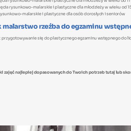
cia rysunkowo-malarskie i plastyczne dla młodzieży w wieku od 11 d
cia rysunkowo-malarskie i plastyczne dla młodzieży w wieku od 15 
ysunkowo-malarskie i plastyczne dla osób dorosłych i seniorów
k malarstwo rzeźba do egzaminu wstępne
st przygotowywanie się do plastycznego egzaminu wstępnego do l
arki zajęć najlepiej dopasowanych do Twoich potrzeb
tutaj
lub sko