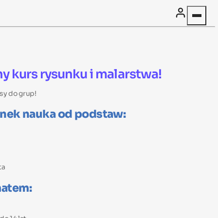
 kurs rysunku i malarstwa!
sy do grup!
unek nauka od podstaw:
ta
matem: