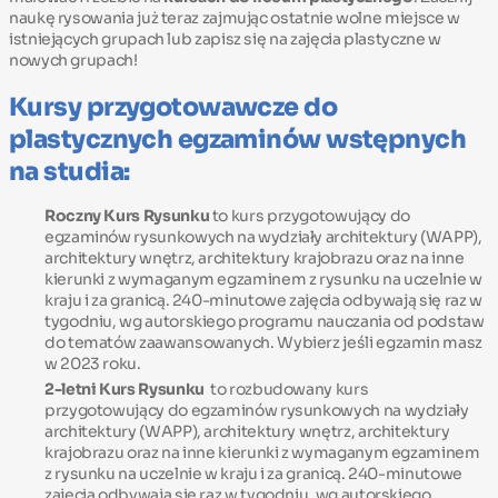
naukę rysowania już teraz zajmując ostatnie wolne miejsce w
istniejących grupach lub zapisz się na zajęcia plastyczne w
nowych grupach!
Kursy przygotowawcze do
plastycznych egzaminów wstępnych
na studia:
Roczny Kurs Rysunku
to kurs przygotowujący do
egzaminów rysunkowych na wydziały architektury (WAPP),
architektury wnętrz, architektury krajobrazu oraz na inne
kierunki z wymaganym egzaminem z rysunku na uczelnie w
kraju i za granicą. 240-minutowe zajęcia odbywają się raz w
tygodniu, wg autorskiego programu nauczania od podstaw
do tematów zaawansowanych. Wybierz jeśli egzamin masz
w 2023 roku.
2-letni Kurs Rysunku
to rozbudowany kurs
przygotowujący do egzaminów rysunkowych na wydziały
architektury (WAPP), architektury wnętrz, architektury
krajobrazu oraz na inne kierunki z wymaganym egzaminem
z rysunku na uczelnie w kraju i za granicą. 240-minutowe
zajęcia odbywają się raz w tygodniu, wg autorskiego