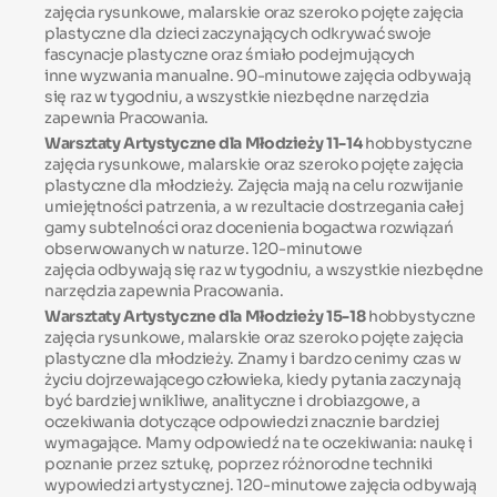
zajęcia rysunkowe, malarskie oraz szeroko pojęte zajęcia
plastyczne dla dzieci zaczynających odkrywać swoje
fascynacje plastyczne oraz śmiało podejmujących
inne wyzwania manualne. 90-minutowe zajęcia odbywają
się raz w tygodniu, a wszystkie niezbędne narzędzia
zapewnia Pracowania.
Warsztaty Artystyczne dla Młodzieży 11-14
hobbystyczne
zajęcia rysunkowe, malarskie oraz szeroko pojęte zajęcia
plastyczne dla młodzieży. Zajęcia mają na celu rozwijanie
umiejętności patrzenia, a w rezultacie dostrzegania całej
gamy subtelności oraz docenienia bogactwa rozwiązań
obserwowanych w naturze. 120-minutowe
zajęcia odbywają się raz w tygodniu, a wszystkie niezbędne
narzędzia zapewnia Pracowania.
Warsztaty Artystyczne dla Młodzieży 15-18
hobbystyczne
zajęcia rysunkowe, malarskie oraz szeroko pojęte zajęcia
plastyczne dla młodzieży. Znamy i bardzo cenimy czas w
życiu dojrzewającego człowieka, kiedy pytania zaczynają
być bardziej wnikliwe, analityczne i drobiazgowe, a
oczekiwania dotyczące odpowiedzi znacznie bardziej
wymagające. Mamy odpowiedź na te oczekiwania: naukę i
poznanie przez sztukę, poprzez różnorodne techniki
wypowiedzi artystycznej. 120-minutowe zajęcia odbywają