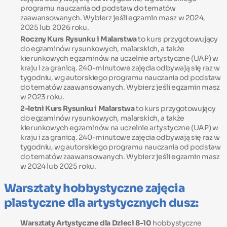
programu nauczania od podstaw do tematów
zaawansowanych. Wybierz jeśli egzamin masz w 2024,
2025 lub 2026 roku.
Roczny Kurs Rysunku i Malarstwa
to kurs przygotowujący
do egzaminów rysunkowych, malarskich, a także
kierunkowych egzaminów na uczelnie artystyczne (UAP) w
kraju i za granicą. 240-minutowe zajęcia odbywają się raz w
tygodniu, wg autorskiego programu nauczania od podstaw
do tematów zaawansowanych. Wybierz jeśli egzamin masz
w 2023 roku.
2-letni Kurs Rysunku i Malarstwa
to kurs przygotowujący
do egzaminów rysunkowych, malarskich, a także
kierunkowych egzaminów na uczelnie artystyczne (UAP) w
kraju i za granicą. 240-minutowe zajęcia odbywają się raz w
tygodniu, wg autorskiego programu nauczania od podstaw
do tematów zaawansowanych. Wybierz jeśli egzamin masz
w 2024 lub 2025 roku.
Warsztaty hobbystyczne zajęcia
plastyczne dla artystycznych dusz:
Warsztaty Artystyczne dla Dzieci 8-10
hobbystyczne