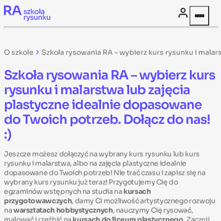
Skip to content
O szkole
Szkoła rysowania RA – wybierz kurs rysunku i malar
Szkoła rysowania RA – wybierz kurs
rysunku i malarstwa lub zajęcia
plastyczne idealnie dopasowane
do Twoich potrzeb. Dołącz do nas!
:)
Jeszcze możesz dołączyć na wybrany kurs rysunku lub kurs
rysunku i malarstwa, albo na zajęcia plastyczne idealnie
dopasowane do Twoich potrzeb! Nie trać czasu i zapisz się na
wybrany kurs rysunku już teraz! Przygotujemy Cię do
egzaminów wstępnych na studia na
kursach
przygotowawczych
, damy Ci możliwość artystycznego rozwoju
na
warsztatach hobbystycznych
,
nauczymy Cię rysować,
malować i rzeźbić na
kursach do liceum plastycznego
. Zacznij