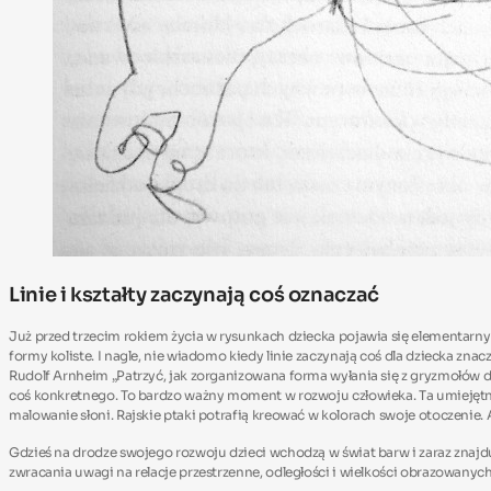
Linie i kształty zaczynają coś oznaczać
Już przed trzecim rokiem życia w rysunkach dziecka pojawia się elementarny 
formy koliste. I nagle, nie wiadomo kiedy linie zaczynają coś dla dziecka z
Rudolf Arnheim „Patrzyć, jak zorganizowana forma wyłania się z gryzmołów dz
coś konkretnego. To bardzo ważny moment w rozwoju człowieka. Ta umiejętn
malowanie słoni. Rajskie ptaki potrafią kreować w kolorach swoje otoczenie.
Gdzieś na drodze swojego rozwoju dzieci wchodzą w świat barw i zaraz znajd
zwracania uwagi na relacje przestrzenne, odległości i wielkości obrazowany