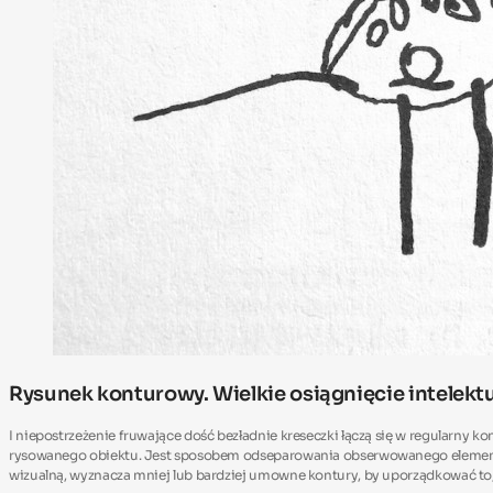
Rysunek konturowy. Wielkie osiągnięcie intelekt
I niepostrzeżenie fruwające dość bezładnie kreseczki łączą się w regularny 
rysowanego obiektu. Jest sposobem odseparowania obserwowanego elementu o
wizualną, wyznacza mniej lub bardziej umowne kontury, by uporządkować to