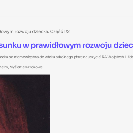
dłowym rozwoju dziecka. Część 1/2
rysunku w prawidłowym rozwoju dziec
ziecka od niemowlęctwa do wieku szkolnego pisze nauczyciel RA Wojciech Hild
heim, Myślenie wzrokowe