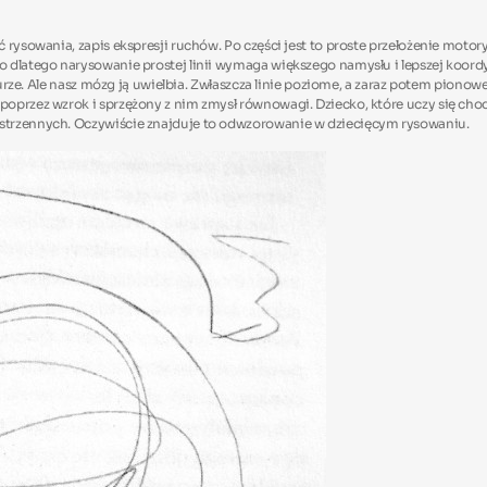
sowania, zapis ekspresji ruchów. Po części jest to proste przełożenie motoryki rę
 dlatego narysowanie prostej linii wymaga większego namysłu i lepszej koordy
turze. Ale nasz mózg ją uwielbia. Zwłaszcza linie poziome, a zaraz potem pionow
oprzez wzrok i sprzężony z nim zmysł równowagi. Dziecko, które uczy się chod
estrzennych. Oczywiście znajduje to odwzorowanie w dziecięcym rysowaniu.