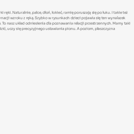
ki. Naturalnie, palce, dłoń, łokieć, ramię poruszają się po łuku. I takie też
nacji wzroku z ręką. Szybko w rysunkach dzieci pojawia się ten wynalazek
e. To nasz układ odniesienia dla poznawania relacji przestrzennych. Mamy taki
zić, uczy się precyzyjnego ustawiania pionu. A poziom, płaszczyzna