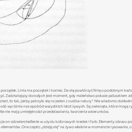
porządek. Linia ma początek i koniec. Da się powtórzyć linię o podobnym kszta
naczyć. Zadziwiający dorosłych jest moment, gdy maleństwo pokaże paluszkiem zd
ieci, to tak, jakby patrzyło się na jeden z cudów natury”. Nie wiadomo dokład
ość wyróżnia nas spośród wszystkich istot żywych. Są zwierzęta, które mogą
 Ale nie mają umiejętności przedstawiania, tworzenia wizerunków.
uje on odzwierciedlenie w użyciu kolorowych kredek i farb. Elementy obrazu p
ch elementów. One często „dzieją się” na żywo właśnie w momencie rysowania,