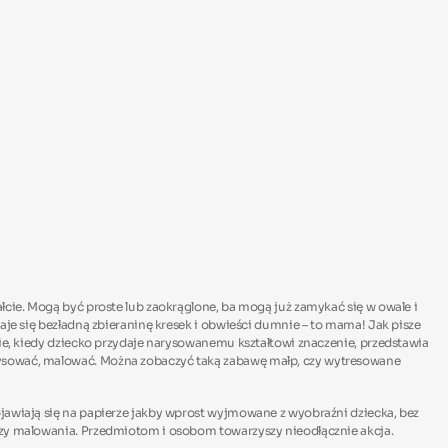
łcie. Mogą być proste lub zaokrąglone, ba mogą już zamykać się w owale i
aje się bezładną zbieraninę kresek i obwieści dumnie – to mama! Jak pisze
nie, kiedy dziecko przydaje narysowanemu kształtowi znaczenie, przedstawia
 rysować, malować. Można zobaczyć taką zabawę małp, czy wytresowane
ojawiają się na papierze jakby wprost wyjmowane z wyobraźni dziecka, bez
 czy malowania. Przedmiotom i osobom towarzyszy nieodłącznie akcja.