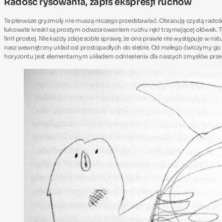
Radość rysowania, zapis ekspresji ruchów
Te pierwsze gryzmoły nie muszą niczego przedstawiać. Obrazują czystą radość ry
łukowate kreski są prostym odwzorowaniem ruchu ręki trzymającej ołówek. To
linii prostej. Nie każdy zdaje sobie sprawę, że ona prawie nie występuje w na
nasz wewnętrzny układ osi prostopadłych do siebie. Od małego ćwiczymy go p
horyzontu jest elementarnym układem odniesienia dla naszych zmysłów prz