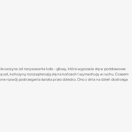
nnie zaczyna od narysowania koła – głowy, które wyposaża się w podstawowe
skę ust, kończyny rozczapierzają się na końcach i wymachują w ruchu. Czasem
ą one rozwój postrzegania świata przez dziecko. Ono z dnia na dzień dostrzega