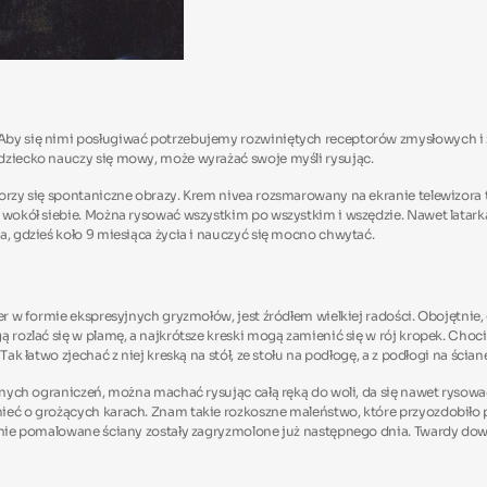
 Aby się nimi posługiwać potrzebujemy rozwiniętych receptorów zmysłowych i 
dziecko nauczy się mowy, może wyrażać swoje myśli rysując.
orzy się spontaniczne obrazy. Krem nivea rozsmarowany na ekranie telewizora 
wokół siebie. Można rysować wszystkim po wszystkim i wszędzie. Nawet latarką p
a, gdzieś koło 9 miesiąca życia i nauczyć się mocno chwytać.
ier w formie ekspresyjnych gryzmołów, jest źródłem wielkiej radości. Obojętnie
 rozlać się w plamę, a najkrótsze kreski mogą zamienić się w rój kropek. Choci
k łatwo zjechać z niej kreską na stół, ze stołu na podłogę, a z podłogi na ścian
nych ograniczeń, można machać rysując całą ręką do woli, da się nawet rysować w
ieć o grożących karach. Znam takie rozkoszne maleństwo, które przyozdobiło p
wnie pomalowane ściany zostały zagryzmolone już następnego dnia. Twardy dowód 