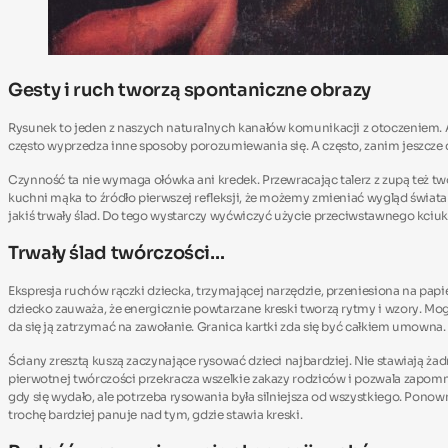
Gesty i ruch tworzą spontaniczne obrazy
Rysunek to jeden z naszych naturalnych kanałów komunikacji z otoczeniem.
często wyprzedza inne sposoby porozumiewania się. A często, zanim jeszcze 
Czynność ta nie wymaga ołówka ani kredek. Przewracając talerz z zupą też tw
kuchni mąka to źródło pierwszej refleksji, że możemy zmieniać wygląd świata 
jakiś trwały ślad. Do tego wystarczy wyćwiczyć użycie przeciwstawnego kciuk
Trwały ślad twórczości…
Ekspresja ruchów rączki dziecka, trzymającej narzędzie, przeniesiona na pap
dziecko zauważa, że energicznie powtarzane kreski tworzą rytmy i wzory. Mogą
da się ją zatrzymać na zawołanie. Granica kartki zda się być całkiem umowna. Ta
Ściany zresztą kuszą zaczynające rysować dzieci najbardziej. Nie stawiają żad
pierwotnej twórczości przekracza wszelkie zakazy rodziców i pozwala zapomn
gdy się wydało, ale potrzeba rysowania była silniejsza od wszystkiego. Pono
trochę bardziej panuje nad tym, gdzie stawia kreski.