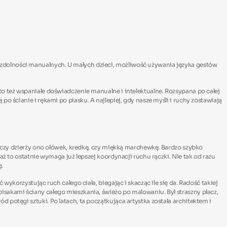
zdolności manualnych. U małych dzieci, możliwość używania języka gestów
to też wspaniałe doświadczenie manualne i intelektualne. Rozsypana po całej
o ścianie i rękami po piasku. A najlepiej, gdy nasze myśli i ruchy zostawiają
, czy dzierży ono ołówek, kredkę, czy miękką marchewkę. Bardzo szybko
aż to ostatnie wymaga już lepszej koordynacji ruchu rączki. Nie tak od razu
ę.
ykorzystując ruch całego ciała, biegając i skacząc ile się da. Radość takiej
isakami ściany całego mieszkania, świeżo po malowaniu. Był straszny płacz,
potęgi sztuki. Po latach, ta początkująca artystka została architektem i