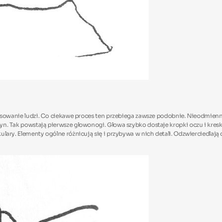
za rysowanie ludzi. Co ciekawe proces ten przebiega zawsze podobnie. Nieodmie
czyn. Tak powstają pierwsze głowonogi. Głowa szybko dostaje kropki oczu i kre
kulary. Elementy ogólne różnicują się i przybywa w nich detali. Odzwierciedlaj