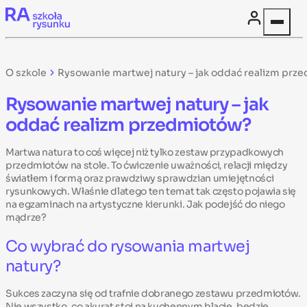
Skip to content
O szkole
Rysowanie martwej natury – jak oddać realizm prz
Rysowanie martwej natury – jak
oddać realizm przedmiotów?
Martwa natura to coś więcej niż tylko zestaw przypadkowych
przedmiotów na stole. To ćwiczenie uważności, relacji między
światłem i formą oraz prawdziwy sprawdzian umiejętności
rysunkowych. Właśnie dlatego ten temat tak często pojawia się
na egzaminach na artystyczne kierunki. Jak podejść do niego
mądrze?
Co wybrać do rysowania martwej
natury?
Sukces zaczyna się od trafnie dobranego zestawu przedmiotów.
Nie wszystko, co akurat stoi na kuchennym blacie, będzie