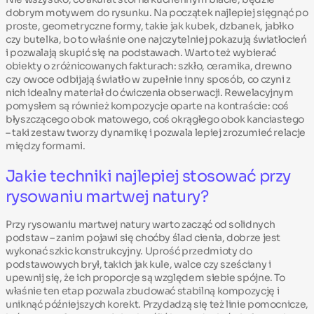
dobrym motywem do rysunku. Na początek najlepiej sięgnąć po
proste, geometryczne formy, takie jak kubek, dzbanek, jabłko
czy butelka, bo to właśnie one najczytelniej pokazują światłocień
i pozwalają skupić się na podstawach. Warto też wybierać
obiekty o zróżnicowanych fakturach: szkło, ceramika, drewno
czy owoce odbijają światło w zupełnie inny sposób, co czyni z
nich idealny materiał do ćwiczenia obserwacji. Rewelacyjnym
pomysłem są również kompozycje oparte na kontraście: coś
błyszczącego obok matowego, coś okrągłego obok kanciastego
– taki zestaw tworzy dynamikę i pozwala lepiej zrozumieć relacje
między formami.
Jakie techniki najlepiej stosować przy
rysowaniu martwej natury?
Przy rysowaniu martwej natury warto zacząć od solidnych
podstaw – zanim pojawi się choćby ślad cienia, dobrze jest
wykonać szkic konstrukcyjny. Uprość przedmioty do
podstawowych brył, takich jak kule, walce czy sześciany i
upewnij się, że ich proporcje są względem siebie spójne. To
właśnie ten etap pozwala zbudować stabilną kompozycję i
uniknąć późniejszych korekt. Przydadzą się też linie pomocnicze,