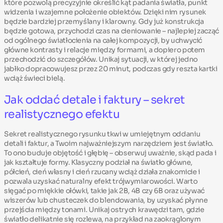
które pozwolą precyzyjnie określić kąt padania światła, punkt
widzenia i wzajemne położenie obiektów. Dzięki nim rysunek
będzie bardziej przemyślany i klarowny. Gdy już konstrukcja
będzie gotowa, przychodzi czas na cieniowanie – najlepiej zacząć
od ogólnego światłocienia na całej kompozycji, by uchwycić
główne kontrasty i relacje między formami, a dopiero potem
przechodzić do szczegółów. Unikaj sytuacji, w której jedno
jabłko dopracowujesz przez 20 minut, podczas gdy reszta kartki
wciąż świeci bielą.
Jak oddać detale i faktury – sekret
realistycznego efektu
Sekret realistycznego rysunku tkwi w umiejętnym oddaniu
detali i faktur, a Twoim najważniejszym narzędziem jest światło.
To ono buduje objętość i głębię – obserwuj uważnie, skąd pada i
jak kształtuje formy. Klasyczny podział na światło główne,
półcień, cień własny i cień rzucany wciąż działa znakomicie i
pozwala uzyskać naturalny efekt trójwymiarowości. Warto
sięgać po miękkie ołówki, takie jak 2B, 4B czy 6B oraz używać
wiszerów lub chusteczek do blendowania, by uzyskać płynne
przejścia między tonami. Unikaj ostrych krawędzi tam, gdzie
światło delikatnie się rozlewa, na przykład na zaokrąglonym