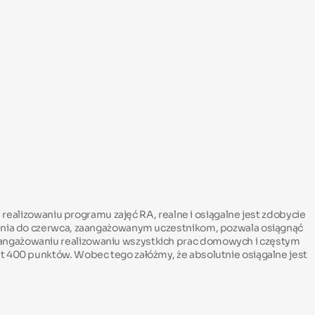
m realizowaniu programu zajęć RA, realne i osiągalne jest zdobycie
eśnia do czerwca, zaangażowanym uczestnikom, pozwala osiągnąć
aangażowaniu realizowaniu wszystkich prac domowych i częstym
t 400 punktów. Wobec tego załóżmy, że absolutnie osiągalne jest