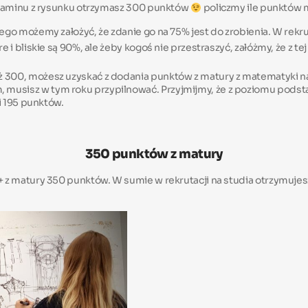
gzaminu z rysunku otrzymasz 300 punktów
policzmy ile punktów 
kiego możemy założyć, że zdanie go na 75% jest do zrobienia. W re
e i bliskie są 90%, ale żeby kogoś nie przestraszyć, załóżmy, że z t
aż 300, możesz uzyskać z dodania punktów z matury z matematyki
 musisz w tym roku przypilnować. Przyjmijmy, że z poziomu pod
li 195 punktów.
350 punktów z matury
+ z matury 350 punktów. W sumie w rekrutacji na studia otrzymuje