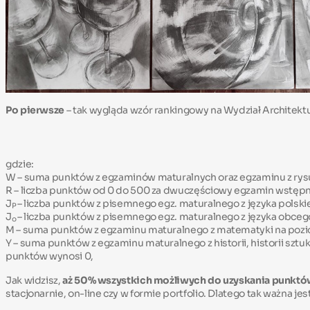
Po pierwsze
– tak wygląda wzór rankingowy na Wydział Architektu
gdzie:
W – suma punktów z egzaminów maturalnych oraz egzaminu z rys
R – liczba punktów od 0 do 500 za dwuczęściowy egzamin wstępn
J
– liczba punktów z pisemnego egz. maturalnego z języka polski
P
J
– liczba punktów z pisemnego egz. maturalnego z języka obceg
o
M – suma punktów z egzaminu maturalnego z matematyki na poziom
Y – suma punktów z egzaminu maturalnego z historii, historii sztu
punktów wynosi 0,
Jak widzisz,
aż 50% wszystkich możliwych do uzyskania punktów
stacjonarnie, on-line czy w formie portfolio. Dlatego tak ważna