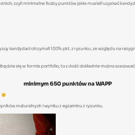
dnich, czyli minimalne liczby punktów jakie musieli uzyskać kandy
scy kandydaci otrzymali 100% pkt. z rysunku, ze względu na rezyg
będzie się w formie portfolio, to z dość dokładnie można szacować
minimym 650 punktów na WAPP
!
ników maturalnych i wyniku z egzaminu z rysunku.