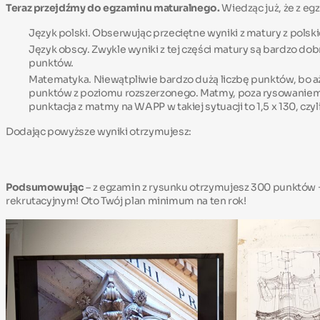
Teraz przejdźmy do egzaminu maturalnego.
Wiedząc już, że z e
Język polski. Obserwując przeciętne wyniki z matury z pols
Język obscy. Zwykle wyniki z tej części matury są bardzo dobr
punktów.
Matematyka. Niewątpliwie bardzo dużą liczbę punktów, bo 
punktów z poziomu rozszerzonego. Matmy, poza rysowaniem,
punktacja z matmy na WAPP w takiej sytuacji to 1,5 x 130, czy
Dodając powyższe wyniki otrzymujesz:
Podsumowując
– z egzamin z rysunku otrzymujesz 300 punktów 
rekrutacyjnym! Oto Twój plan minimum na ten rok!