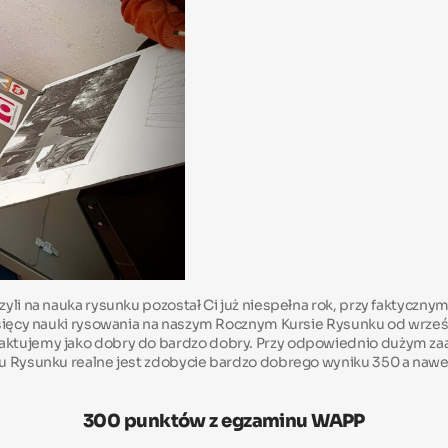
zyli na nauka rysunku pozostał Ci już niespełna rok, przy faktyczny
iesięcy nauki rysowania na naszym Rocznym Kursie Rysunku od wrz
raktujemy jako dobry do bardzo dobry. Przy odpowiednio dużym z
su Rysunku realne jest zdobycie bardzo dobrego wyniku 350 a nawe
300 punktów z egzaminu WAPP