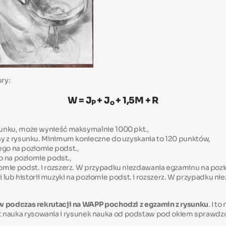
ry:
W = J
+ J
+ 1,5M + R
P
o
unku, może wynieść maksymalnie 1000 pkt.,
y z rysunku. Minimum konieczne do uzyskania to 120 punktów,
ego na poziomie podst.,
o na poziomie podst.,
ie podst. i rozszerz. W przypadku niezdawania egzaminu na pozio
ki lub historii muzyki na poziomie podst. i rozszerz. W przypadku 
 podczas rekrutacji na WAPP pochodzi z egzamin z rysunku
. I t
 jest nauka rysowania i rysunek nauka od podstaw pod okiem sprawd