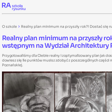
Skip to content
O szkole
Realny plan minimum na przyszły rok?! Dostać się 
Realny plan minimum na przyszły ro
wstępnym na Wydział Architektury P
Przygotowaliśmy dla Ciebie realny i zoptymalizowany plan jak dost
dowiesz się ile punktów musisz zdobyć z poszczególnych części m
Poznańskiej.