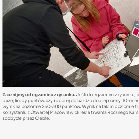
Zacznijmy od egzaminu z rysunku.
Jeśli do egzaminu z rysunku, c
dużej liczby puntów, czyli dobrej do bardzo dobrej oceny. 10-m
wynik na poziomie 260-300 punktów. Wynik na takim poziomie t
korzystaniu z Otwartej Pracowni w okresie trwania Rocznego Kur
zdobycie przez Ciebie: