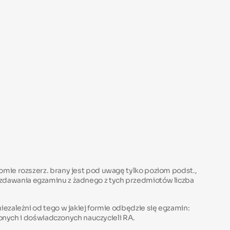
mie rozszerz. brany jest pod uwagę tylko poziom podst.,
niezdawania egzaminu z żadnego z tych przedmiotów liczba
o niezależni od tego w jakiej formie odbędzie się egzamin:
zonych i doświadczonych nauczycieli RA.