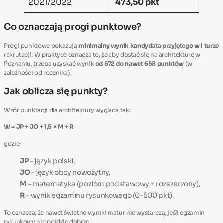
2021/2022
473,50 pkt
Co oznaczają progi punktowe?
Progi punktowe pokazują
minimalny wynik kandydata przyjętego w I turze
rekrutacji. W praktyce oznacza to, że aby dostać się na architekturę w
Poznaniu, trzeba uzyskać wynik
od 572 do nawet 658 punktów
(w
zależności od rocznika).
Jak oblicza się punkty?
Wzór punktacji dla architektury wygląda tak:
W = JP + JO + 1,5 × M + R
gdzie:
JP
– język polski,
JO
– język obcy nowożytny,
M
– matematyka (poziom podstawowy + rozszerzony),
R
– wynik egzaminu rysunkowego (0–500 pkt).
To oznacza, że nawet świetne wyniki matur nie wystarczą, jeśli egzamin
rysunkowy nie pójdzie dobrze.