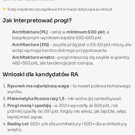
Tutaj znajdziesz szczegółowe informacje dotyczące punktacji
Jak interpretować progi?
Architektura (PL)
– celuj w
minimum 600 pkt
, a
bezpiecznym wynikiem będzie 630–660 pkt.
Architecture (EN)
– zwykle próg jest o 30–50 pkt niższy, ale
wciąż wymaga bardzo dobrego przygotowania.
Architektura wnętrz
– progi mieszczą się zwykle w granicy
460–550 pkt, ale tendencja jest rosnąca.
Wnioski dla kandydatów RA
Rysunek ma największą wagę
– to nawet połowa końcowego
wyniku.
Matematyka liczona razy 1,5
– nie wolno jej zaniedbywać.
Progi rosną i spadają
– w 2024 wynosiły aż 658 pkt, rok
później spadły do 591 pkt. Nigdy nie wiesz, jak będzie, więc
lepiej mieć zapas.
Realny cel
: 630+ pkt dla architektury i 500+ dla architektury
wnętrz.