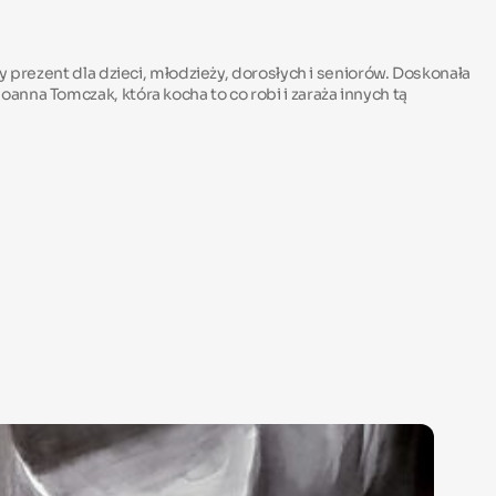
y prezent dla dzieci, młodzieży, dorosłych i seniorów. Doskonała
nna Tomczak, która kocha to co robi i zaraża innych tą