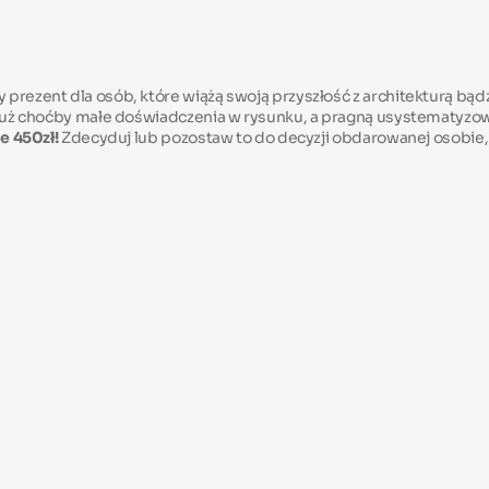
 prezent dla osób, które wiążą swoją przyszłość z architekturą bą
ją już choćby małe doświadczenia w rysunku, a pragną usystematyz
e 450zł!
Zdecyduj lub pozostaw to do decyzji obdarowanej osobie