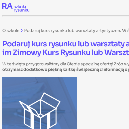
Skip to content
O szkole
Podaruj kurs rysunku lub warsztaty artystyczne. W
Podaruj kurs rysunku lub warsztaty
im Zimowy Kurs Rysunku lub Warszt
W te święta przygotowaliśmy dla Ciebie specjalną ofertę! Zrób w
otrzymasz dodatkowo piękną kartkę świąteczną z informacją o