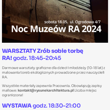
WARSZTATY
Zrób sobie torbę
RA!
godz. 18:45-20:45
Darmowe warsztaty graficzne dla dzieci i młodzieży (10-18 lat) z
malowania toreb ekologicznych prowadzone przez nauczycieli
RA.
Wszystkie materiały zapewnia Pracownia. Obowiązują zapisy
mailowe:
kontakt@rysunekarchitektura.pl
Liczba miejsc
ograniczona!
WYSTAWA
godz. 18:30-21:00