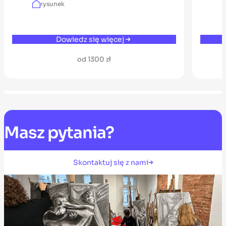
rysunek
Dowiedz się więcej
od 1300 zł
Masz
pytania?
Skontaktuj się z nami