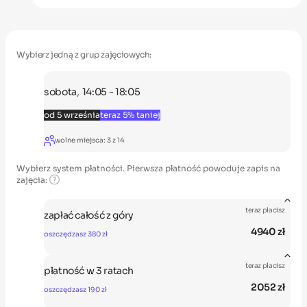
Wybierz jedną z grup zajęciowych:
,
sobota
14:05 - 18:05
od 5 września
teraz 5% taniej
wolne miejsca:
3
z
14
Wybierz system płatności. Pierwsza płatność powoduje zapis na
zajęcia:
teraz płacisz
zapłać całość z góry
4940 zł
oszczędzasz 380 zł
wrz-cze
teraz płacisz
płatność w 3 ratach
4940 zł
2052 zł
oszczędzasz 190 zł