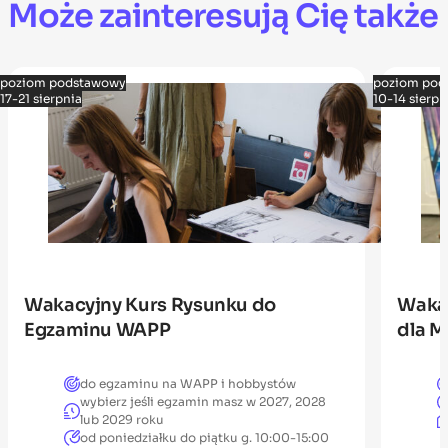
Może zainteresują Cię także
poziom podstawowy
poziom pod
17-21 sierpnia
10-14 sierpn
Wakacyjny Kurs Rysunku do
Wakac
Egzaminu WAPP
dla M
do egzaminu na WAPP i hobbystów
wybierz jeśli egzamin masz w 2027, 2028
lub 2029 roku
od poniedziałku do piątku g. 10:00-15:00