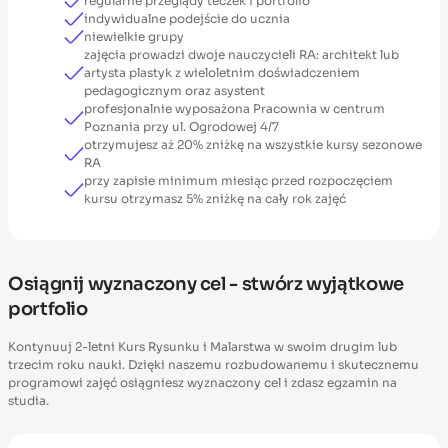
regularne przeglądy teczek i portfolio
indywidualne podejście do ucznia
niewielkie grupy
zajęcia prowadzi dwoje nauczycieli RA: architekt lub
artysta plastyk z wieloletnim doświadczeniem
pedagogicznym oraz asystent
profesjonalnie wyposażona Pracownia w centrum
Poznania przy ul. Ogrodowej 4/7
otrzymujesz aż 20% zniżkę na wszystkie kursy sezonowe
RA
przy zapisie minimum miesiąc przed rozpoczęciem
kursu otrzymasz 5% zniżkę na cały rok zajęć
Osiągnij wyznaczony cel - stwórz wyjątkowe
portfolio
Kontynuuj 2-letni Kurs Rysunku i Malarstwa w swoim drugim lub
trzecim roku nauki. Dzięki naszemu rozbudowanemu i skutecznemu
programowi zajęć osiągniesz wyznaczony cel i zdasz egzamin na
studia.