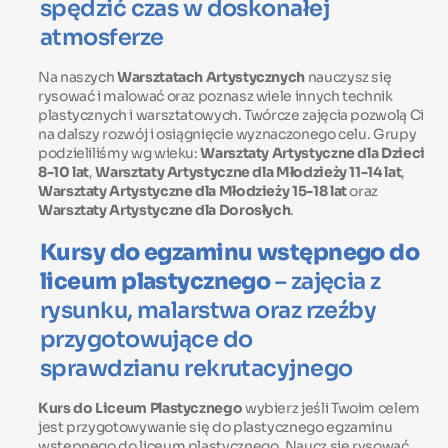
spędzić czas w doskonałej
atmosferze
Na naszych
Warsztatach Artystycznych
nauczysz się
rysować i malować oraz poznasz wiele innych technik
plastycznych i warsztatowych. Twórcze zajęcia pozwolą Ci
na dalszy rozwój i osiągnięcie wyznaczonego celu. Grupy
podzieliliśmy wg wieku:
Warsztaty Artystyczne dla Dzieci
8-10 lat
,
Warsztaty Artystyczne dla Młodzieży 11-14 lat
,
Warsztaty Artystyczne dla Młodzieży 15-18 lat
oraz
Warsztaty Artystyczne dla Dorosłych
.
Kursy do egzaminu wstępnego do
liceum plastycznego
– zajęcia z
rysunku, malarstwa oraz rzeźby
przygotowujące do
sprawdzianu rekrutacyjnego
Kurs do Liceum Plastycznego
wybierz jeśli Twoim celem
jest przygotowywanie się do plastycznego egzaminu
wstępnego do liceum plastycznego. Naucz się rysować,