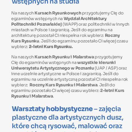
wstępnych na studia
Na naszych
Kursach Rysunkowych
przygotujemy Cię do
egzaminów wstępnych na
Wydział Architektury
Politechniki Poznańskiej
(WAPP) oraz politechniki w innych
miastach w Polsce i zagranicą. Jeśli do egzaminu na
architekturę pozostał Ci niespełna rok wybierz:
Roczny
Kurs Rysunku
. Jeśli do egzaminu pozostało Ci więcej czasu
wybierz:
2-letni Kurs Rysunku
.
Na naszych
Kursach Rysunku i Malarstwa
przygotujemy
Cię do egzaminów wstępnych na
wszystkie kierunki
Uniwersytetu Artystycznego w Poznaniu
(UAP / ASP) oraz
inne uczelnie artystyczne w Polsce i zagranicą. Jeśli do
egzaminu na uczelnie artystyczną pozostał Ci niespełna rok
wybierz:
Roczny Kurs Rysunku i Malarstwa
. Jeśli do
egzaminu pozostało Ci więcej czasu wybierz:
2-letni Kurs
Rysunku i Malarstwa
.
Warsztaty hobbystyczne
– zajęcia
plastyczne dla artystycznych dusz,
które chcą rysować, malować oraz