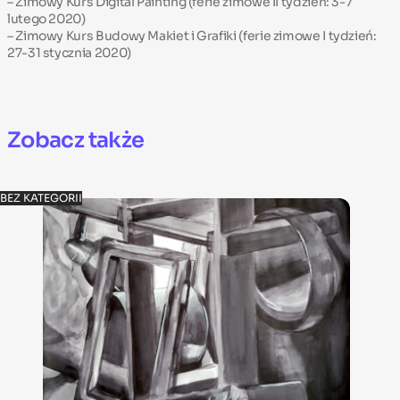
–
Zimowy Kurs Digital Painting
(ferie zimowe II tydzień: 3-7
lutego 2020)
–
Zimowy Kurs Budowy Makiet i Grafiki
(ferie zimowe I tydzień:
27-31 stycznia 2020)
Zobacz także
BEZ KATEGORII