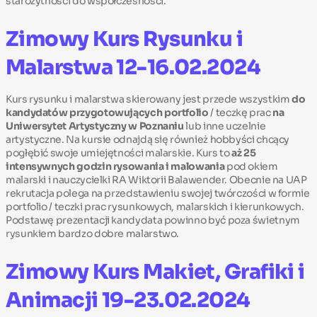
starożytności do współczesności.
Zimowy Kurs Rysunku i
Malarstwa 12-16.02.2024
Kurs rysunku i malarstwa skierowany jest przede wszystkim
do
kandydatów przygotowujących portfolio
/ teczkę prac
na
Uniwersytet Artystyczny w Poznaniu
lub inne uczelnie
artystyczne. Na kursie odnajdą się również hobbyści chcący
pogłębić swoje umiejętności malarskie. Kurs to
aż 25
intensywnych godzin rysowania i malowania
pod okiem
malarski i nauczycielki RA Wiktorii Balawender. Obecnie na UAP
rekrutacja polega na przedstawieniu swojej twórczości w formie
portfolio / teczki prac rysunkowych, malarskich i kierunkowych.
Podstawę prezentacji kandydata powinno być poza świetnym
rysunkiem bardzo dobre malarstwo.
Zimowy Kurs Makiet, Grafiki i
Animacji 19-23.02.2024