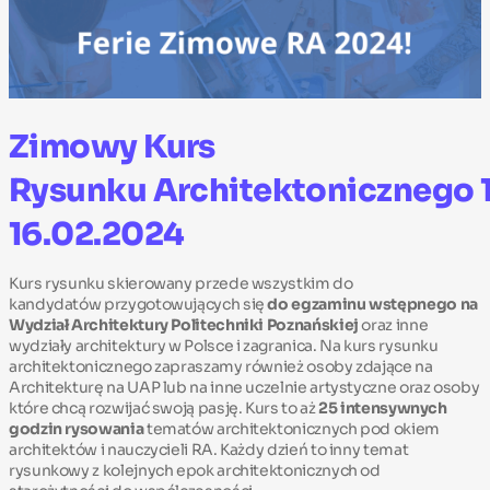
Zimowy Kurs
Rysunku Architektonicznego 
16.02.2024
Kurs rysunku skierowany przede wszystkim do
kandydatów przygotowujących się
do egzaminu wstępnego na
Wydział Architektury Politechniki Poznańskiej
oraz inne
wydziały architektury w Polsce i zagranica. Na kurs rysunku
architektonicznego zapraszamy również osoby zdające na
Architekturę na UAP lub na inne uczelnie artystyczne oraz osoby
które chcą rozwijać swoją pasję. Kurs to aż
25 intensywnych
godzin rysowania
tematów architektonicznych pod okiem
architektów i nauczycieli RA. Każdy dzień to inny temat
rysunkowy z kolejnych epok architektonicznych od