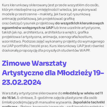
Kurs kierunkowy skierowany jest przede wszystkim do osób,
którym niezbędne są umiejętności i wiedza, jak wykonywać
modele przestrzenne – makiety, jak tworzyć rysunkową
animację poklatkową, jak projektować grafikę
oraz ćwiczyć rysunek projektowy
do wszystkich kierunkowych
egzaminów wstępnych na UAP
lub inne uczelnie artystyczne,
takich jak np. architektura, architektura wnętrz, grafika
projektowa i artystyczna, animacja, scenografia/kostium,
wzornictwo. Podczas zajęć wykonamy projekty do wymaganego
na UAP portfolio / teczki prac. Kurs kierunkowy UAP jest również
doskonałą propozycją dla przyszłych studentów WAPP.
Zimowe Warsztaty
Artystyczne dla Młodzieży 19-
23.02.2024
Warsztaty artystyczne skierowane do
młodzieży w wieku od 11
do 16 lat.
5-dniowe, 3-godzinne zajęcia plastyczne dla osób
śmiało podejmujących manualne wyzwania.
Japońskie techniki
graficzne
–
Piękno, harmonia i precyzja – czyli japońska estetyka.