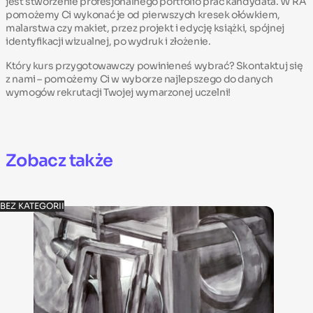
jest stworzenie profesjonalnego portfolio prac kandydata. W RA
pomożemy Ci wykonać je od pierwszych kresek ołówkiem,
malarstwa czy makiet, przez projekt i edycję książki, spójnej
identyfikacji wizualnej, po wydruk i złożenie.
Który kurs przygotowawczy powinieneś wybrać? Skontaktuj się
z nami – pomożemy Ci w wyborze najlepszego do danych
wymogów rekrutacji Twojej wymarzonej uczelni!
Zobacz także
BEZ KATEGORII