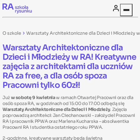
Skip to content
O szkole
Warsztaty Architektoniczne dla Dzieci i Młodzieży w
Warsztaty Architektoniczne dla
Dzieci i Młodzieży w RA! Kreatywne
zajęcia z architektami dla uczniów
RA za free, a dla osób spoza
Pracowni tylko 60zł!
Już
w sobotę 9 kwietnia
w ramach Otwartej Pracowni oraz dla
osób spoza RA, w godzinach od 15:00 do 17:00 odbędą się
Warsztaty Architektoniczne dla Dzieci i Młodzieży
. Zajęcia
poprowadzą architekci: Jan Ciechanowski – założyciel Pracowni
RA i pracownik PPWA oraz Marlena Kucharska – absolwentka
Pracowni RA i studentka ostatniego roku PPWA.
2-godzinne, kreatywne warsztaty będą świetną