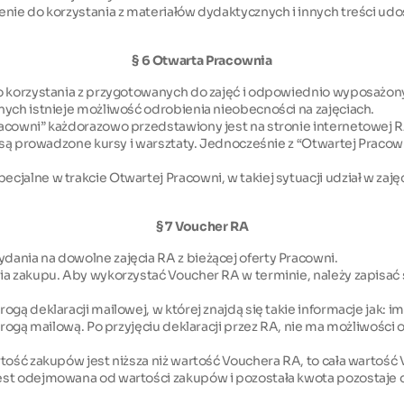
ienie do korzystania z materiałów dydaktycznych i innych treści u
§ 6 Otwarta Pracownia
go korzystania z przygotowanych do zajęć i odpowiednio wyposażo
nych istnieje możliwość odrobienia nieobecności na zajęciach.
racowni” każdorazowo przedstawiony jest na stronie internetowej R
e są prowadzone kursy i warsztaty. Jednocześnie z “Otwartej Pracow
jalne w trakcie Otwartej Pracowni, w takiej sytuacji udział w zaj
§ 7 Voucher RA
ania na dowolne zajęcia RA z bieżącej oferty Pracowni.
a zakupu. Aby wykorzystać Voucher RA w terminie, należy zapisać si
gą deklaracji mailowej, w której znajdą się takie informacje jak: im
 drogą mailową. Po przyjęciu deklaracji przez RA, nie ma możliwości
tość zakupów jest niższa niż wartość Vouchera RA, to cała wartość
st odejmowana od wartości zakupów i pozostała kwota pozostaje do 