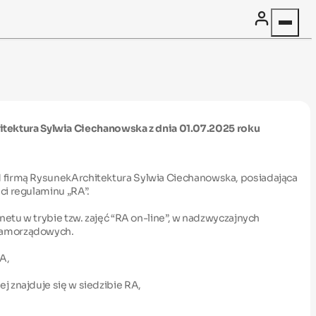
tura Sylwia Ciechanowska z dnia 01.07.2025 roku
d firmą RysunekArchitektura Sylwia Ciechanowska, posiadająca
ci regulaminu „RA”.
netu w trybie tzw. zajęć “RA on-line”, w nadzwyczajnych
 samorządowych.
A,
j znajduje się w siedzibie RA,