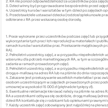
2. RA nie ponosi odpowiedzialności za uczestników poza zajęci
3. Dzieci winny być przyprowadzane bezpośrednio przed zajęc
4. Uczestnicy kursów i warsztatów w tym dzieci po zajęciach o
5. Przedstawiciele ustawowi dziecka (rodzice/opiekunowie pra
odbierane z RA przez wskazaną osobę dorosłą.
1. Prace wykonane przez uczestników podczas zajęć lub przy
wykorzystania tych prac i ich reprodukcji w materiałach i pu
ramach kursów i warsztatów prac. Przekazanie majątkowych pra
RA).
2. Pełnoletni uczestnicy zajęć, a w przypadku niepełnoletnich
wizerunku dla potrzeb marketingowych RA, w tym w szczególności
zadania w ramach prowadzonych zajęć.
3. Pełnoletni uczestnicy zajęć, a w przypadku niepełnoletnic
drogą e-mailową na adres RA lub na piśmie do dnia rozpoczęci
4. Zakazane jest przekazywanie wszelkich materiałów i prac z
osobom uczestniczącym w zajęciach prowadzonych przez podmi
umownej w wysokości 15 000 zł (piętnaście tysięcy zł).
5. Ewentualne reklamacje kierować należy na piśmie na adres R
RA a uczestnikami odbywa się osobiście, drogą mailową (adresy
dzieci RA kontaktuje się z rodzicami lub opiekunami prawnymi 
7. Każdy uczestnik zajęć zobowiązany jest najpóźniej na pierwsz