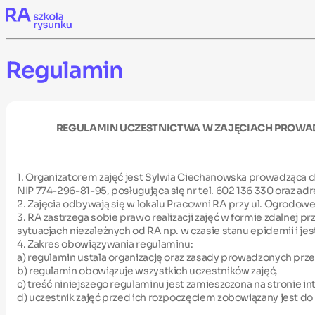
Skip to content
Regulamin
REGULAMIN UCZESTNICTWA W ZAJĘCIACH PROWADZONYC
1. Organizatorem zajęć jest Sylwia Ciechanowska prowadząca d
NIP 774-296-81-95, posługująca się nr tel. 602 136 330 oraz a
2. Zajęcia odbywają się w lokalu Pracowni RA przy ul. Ogrodow
3. RA zastrzega sobie prawo realizacji zajęć w formie zdalnej 
sytuacjach niezależnych od RA np. w czasie stanu epidemii i
4. Zakres obowiązywania regulaminu:
a) regulamin ustala organizację oraz zasady prowadzonych przez
b) regulamin obowiązuje wszystkich uczestników zajęć,
c) treść niniejszego regulaminu jest zamieszczona na stronie 
d) uczestnik zajęć przed ich rozpoczęciem zobowiązany jest do 