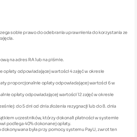
trzega sobie prawo do odebrania uprawnienia do korzystania ze
ajęcia.
lową na adres RA lub na piśmie.
e opłaty odpowiadającej wartości 4 zajęć w okresie
łaty proporcjonalnie opłaty odpowiadającej wartości 6 w
alnie opłaty odpowiadającej wartości 12 zajęć w okresie
śniej: do 5 dni od dnia złożenia rezygnacji lub do 8. dnia
ątkiem uczestników, którzy dokonali płatności w systemie
otowi podlega 40% dokonanej opłaty.
płata dokonywana była przy pomocy systemu PayU, zwrot ten