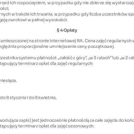
rzed ich rozpoczęciem, w przypadku gdy nie zbierze się wystarczaj
ości.
rnych w trakcie ich trwania, w przypadku gdy liczba uczestników 
gają zwrotowi w pełnej wysokości.
§ 4 Opłaty
amieszczonej na stronie internetowej RA. Cena zajęć regularnych w
uwzględnia proporcjonalne umniejszenie ceny początkowej.
stnika systemu płatności: „całość z góry”, „w 3 ratach” lub „w 2 rat
ępujący terminarz opłat dla zajęć regularnych:
miesiąca.
do 8 stycznia i do 8 kwietnia,
wodująca zapis) jest jednocześnie płatnością za całe zajęcia do koń
tępujący terminarz opłat dla zajęć sezonowych: