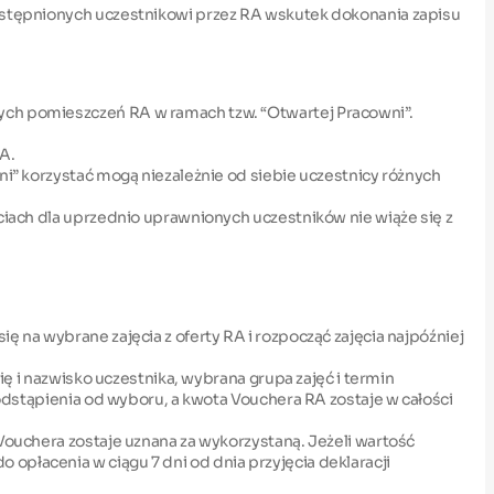
dostępnionych uczestnikowi przez RA wskutek dokonania zapisu
nych pomieszczeń RA w ramach tzw. “Otwartej Pracowni”.
A.
ni” korzystać mogą niezależnie od siebie uczestnicy różnych
ęciach dla uprzednio uprawnionych uczestników nie wiąże się z
ę na wybrane zajęcia z oferty RA i rozpocząć zajęcia najpóźniej
ię i nazwisko uczestnika, wybrana grupa zajęć i termin
 odstąpienia od wyboru, a kwota Vouchera RA zostaje w całości
 Vouchera zostaje uznana za wykorzystaną. Jeżeli wartość
opłacenia w ciągu 7 dni od dnia przyjęcia deklaracji