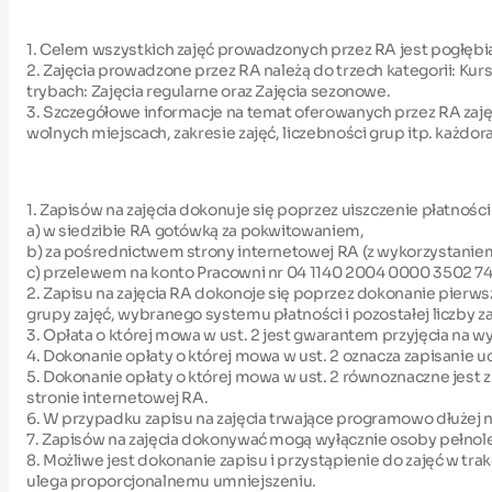
1. Celem wszystkich zajęć prowadzonych przez RA jest pogłębi
2. Zajęcia prowadzone przez RA należą do trzech kategorii: 
trybach: Zajęcia regularne oraz Zajęcia sezonowe.
3. Szczegółowe informacje na temat oferowanych przez RA zajęć,
wolnych miejscach, zakresie zajęć, liczebności grup itp. każdor
1. Zapisów na zajęcia dokonuje się poprzez uiszczenie płatności 
a) w siedzibie RA gotówką za pokwitowaniem,
b) za pośrednictwem strony internetowej RA (z wykorzystaniem
c) przelewem na konto Pracowni nr 04 1140 2004 0000 3502 74
2. Zapisu na zajęcia RA dokonoje się poprzez dokonanie pierwsz
grupy zajęć, wybranego systemu płatności i pozostałej liczby za
3. Opłata o której mowa w ust. 2 jest gwarantem przyjęcia na 
4. Dokonanie opłaty o której mowa w ust. 2 oznacza zapisanie
5. Dokonanie opłaty o której mowa w ust. 2 równoznaczne jes
stronie internetowej RA.
6. W przypadku zapisu na zajęcia trwające programowo dłużej niż
7. Zapisów na zajęcia dokonywać mogą wyłącznie osoby pełnolet
8. Możliwe jest dokonanie zapisu i przystąpienie do zajęć w tr
ulega proporcjonalnemu umniejszeniu.