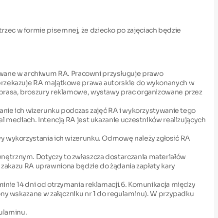
rzec w formie pisemnej, że dziecko po zajęciach będzie
owane w archiwum RA. Pracowni przysługuje prawo
e przekazuje RA majątkowe prawa autorskie do wykonanych w
, prasa, broszury reklamowe, wystawy prac organizowane przez
lanie ich wizerunku podczas zajęć RA i wykorzystywanie tego
al mediach. Intencją RA jest ukazanie uczestników realizujących
owy wykorzystania ich wizerunku. Odmowę należy zgłosić RA
wnętrznym. Dotyczy to zwłaszcza dostarczania materiałów
akazu RA uprawniona będzie do żądania zapłaty kary
minie 14 dni od otrzymania reklamacji.6. Komunikacja między
fony wskazane w załączniku nr 1 do regulaminu). W przypadku
gulaminu.