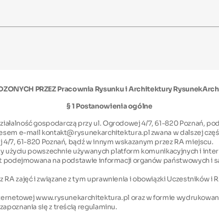
H PRZEZ Pracownia Rysunku i Architektury RysunekArchitek
§ 1 Postanowienia ogólne
ziałalność gospodarczą przy ul. Ogrodowej 4/7, 61-820 Poznań, po
dresem e-mail kontakt@rysunekarchitektura.pl zwana w dalszej częś
ej 4/7, 61-820 Poznań, bądź w innym wskazanym przez RA miejscu.
przy użyciu powszechnie używanych platform komunikacyjnych i inter
 jest podejmowana na podstawie informacji organów państwowych i
 RA zajęć i związane z tym uprawnienia i obowiązki Uczestników i R
internetowej www.rysunekarchitektura.pl oraz w formie wydrukowane
zapoznania się z treścią regulaminu.