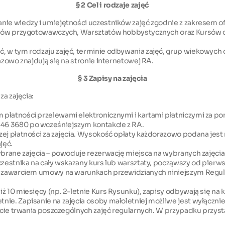
§ 2 Cel i rodzaje zajęć
anie wiedzy i umiejętności uczestników zajęć zgodnie z zakresem o
Kursów przygotowawczych, Warsztatów hobbystycznych oraz Kursów 
 w tym rodzaju zajęć, terminie odbywania zajęć, grup wiekowych dla
azowo znajdują się na stronie internetowej RA.
§ 3 Zapisy na zajęcia
za zajęcia:
 płatności przelewami elektronicznymi i kartami płatniczymi za p
46 3680 po wcześniejszym kontakcie z RA.
ej płatności za zajęcia. Wysokość opłaty każdorazowo podana jest 
jęć.
wybrane zajęcia – powoduje rezerwację miejsca na wybranych zajęcia
 uczestnika na cały wskazany kurs lub warsztaty, począwszy od pi
t z zawarciem umowy na warunkach przewidzianych niniejszym Regul
 10 miesięcy (np. 2-letnie Kurs Rysunku), zapisy odbywają się na ka
nie. Zapisanie na zajęcia osoby małoletniej możliwe jest wyłączn
akcie trwania poszczególnych zajęć regularnych. W przypadku przystą