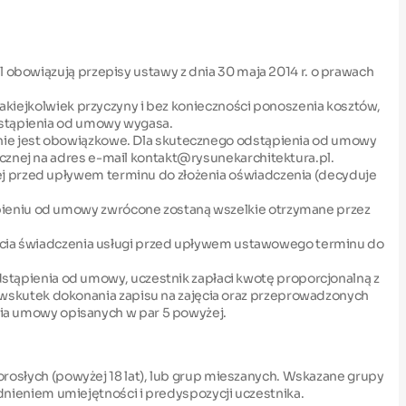
l obowiązują przepisy ustawy z dnia 30 maja 2014 r. o prawach
 jakiejkolwiek przyczyny i bez konieczności ponoszenia kosztów,
odstąpienia od umowy wygasa.
 nie jest obowiązkowe. Dla skutecznego odstąpienia od umowy
icznej na adres e-mail kontakt@rysunekarchitektura.pl.
ej przed upływem terminu do złożenia oświadczenia (decyduje
ąpieniu od umowy zwrócone zostaną wszelkie otrzymane przez
oczęcia świadczenia usługi przed upływem ustawowego terminu do
tąpienia od umowy, uczestnik zapłaci kwotę proporcjonalną z
wskutek dokonania zapisu na zajęcia oraz przeprowadzonych
ia umowy opisanych w par 5 powyżej.
 dorosłych (powyżej 18 lat), lub grup mieszanych. Wskazane grupy
ieniem umiejętności i predyspozycji uczestnika.