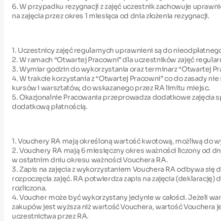
6. W przypadku rezygnacji z zajęć uczestnik zachowuje uprawn
na zajęcia przez okres 1 miesiąca od dnia złożenia rezygnacji.
1. Uczestnicy zajęć regularnych uprawnieni są do nieodpłatne
2. W ramach “Otwartej Pracowni” dla uczestników zajęć regular
3. Wymiar godzin do wykorzystania oraz terminarz “Otwartej P
4. W trakcie korzystania z “Otwartej Pracowni” co do zasady ni
kursów i warsztatów, do wskazanego przez RA limitu miejsc.
5. Okazjonalnie Pracowania przeprowadza dodatkowe zajęcia spec
dodatkową płatnością.
1. Vouchery RA mają określoną wartość kwotową, możliwą do wyd
2. Vouchery RA mają 6 miesięczny okres ważności liczony od dni
w ostatnim dniu okresu ważności Vouchera RA.
3. Zapis na zajęcia z wykorzystaniem Vouchera RA odbywa się dro
rozpoczęcia zajęć. RA potwierdza zapis na zajęcia (deklarację)
rozliczona.
4. Voucher może być wykorzystany jedynie w całości. Jeżeli war
zakupów jest wyższa niż wartość Vouchera, wartość Vouchera je
uczestnictwa przez RA.