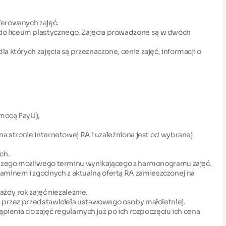
ferowanych zajęć.
do liceum plastycznego. Zajęcia prowadzone są w dwóch
 których zajęcia są przeznaczone, cenie zajęć, informacji o
omocą PayU),
na stronie internetowej RA i uzależniona jest od wybranej
ch.
erwszego możliwego terminu wynikającego z harmonogramu zajęć.
aminem i zgodnych z aktualną ofertą RA zamieszczonej na
żdy rok zajęć niezależnie.
ie przez przedstawiciela ustawowego osoby małoletniej.
pienia do zajęć regularnych już po ich rozpoczęciu ich cena