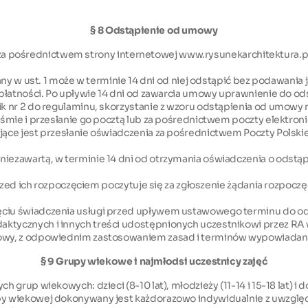
§ 8 Odstąpienie od umowy
ię za pośrednictwem strony internetowej www.rysunekarchitektura.p
any w ust. 1 może w terminie 14 dni od niej odstąpić bez podawania
 płatności. Po upływie 14 dni od zawarcia umowy uprawnienie do 
ik nr 2 do regulaminu, skorzystanie z wzoru odstąpienia od umowy
śmie i przesłanie go pocztą lub za pośrednictwem poczty elektron
jące jest przesłanie oświadczenia za pośrednictwem Poczty Polski
iezawartą, w terminie 14 dni od otrzymania oświadczenia o odst
 przed ich rozpoczęciem poczytuje się za zgłoszenie żądania rozp
ciu świadczenia usługi przed upływem ustawowego terminu do ods
tycznych i innych treści udostępnionych uczestnikowi przez RA 
mowy, z odpowiednim zastosowaniem zasad i terminów wypowiadan
§ 9 Grupy wiekowe i najmłodsi uczestnicy zajęć
grup wiekowych: dzieci (8-10 lat), młodzieży (11-14 i 15-18 lat) i
y wiekowej dokonywany jest każdorazowo indywidualnie z uwzględn