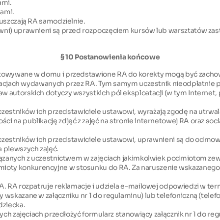
ami.
iami.
puszczają RA samodzielnie.
wni) uprawnieni są przed rozpoczęciem kursów lub warsztatów zast
§ 10 Postanowienia końcowe
gotowywane w domu i przedstawione RA do korekty mogą być zach
blikacjach wydawanych przez RA. Tym samym uczestnik nieodpłatni
w autorskich dotyczy wszystkich pól eksploatacji (w tym Internet
 uczestników ich przedstawiciele ustawowi, wyrażają zgodę na utrwa
 na publikację zdjęć z zajęć na stronie internetowej RA oraz soci
h uczestników ich przedstawiciele ustawowi, uprawnieni są do odm
a piewszych zajęć.
wiązanych z uczestnictwem w zajęciach jakimkolwiek podmiotom ze
oty konkurencyjne w stosunku do RA. Za naruszenie wskazanego z
A. RA rozpatruje reklamacje i udziela e-mailowej odpowiedzi w ter
 wskazane w załączniku nr 1 do regulaminu) lub telefoniczną (tele
dziecka.
ych zajęciach przedłożyć formularz stanowiący załącznik nr 1 do re