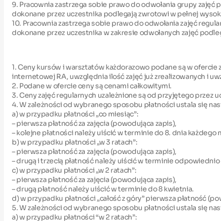
9. Pracownia zastrzega sobie prawo do odwołania grupy zajęć p
dokonane przez uczestnika podlegają zwrotowi w pełnej wysok
10. Pracownia zastrzega sobie prawo do odwołania zajęć regula
dokonane przez uczestnika w zakresie odwołanych zajęć podle
1. Ceny kursów i warsztatów każdorazowo podane są w ofercie z
internetowej RA, uwzględnia ilość zajęć już zrealizowanych i 
2. Podane w ofercie ceny są cenami całkowitymi.
3. Ceny zajęć regularnych uzależnione są od przyjętego przez ucze
4. W zależności od wybranego sposobu płatności ustala się nast
a) w przypadku płatności „co miesiąc”:
– pierwsza płatność za zajęcia (powodująca zapis),
– kolejne płatności należy uiścić w terminie do 8. dnia każdego 
b) w przypadku płatności „w 3 ratach”:
– pierwsza płatność za zajęcia (powodująca zapis),
– drugą i trzecią płatność należy uiścić w terminie odpowiednio 
c) w przypadku płatności „w 2 ratach”:
– pierwsza płatność za zajęcia (powodująca zapis),
– drugą płatność należy uiścić w terminie do 8 kwietnia.
d) w przypadku płatności „całość z góry” pierwsza płatność (po
5. W zależności od wybranego sposobu płatności ustala się nas
a) w przypadku płatności “w 2 ratach”: