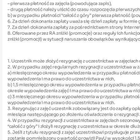
– pierwsza płatność za zajęcia (powodująca zapis),
– drugą płatność należy uiścić do czasu rozpoczęcia pierwszych
b) w przypadku płatności “całość z góry” pierwsza płatność (pow
6. Za dzień dokonania zapłaty uważa się dzień zapłaty w form
7. Za dzień dokonania zapłaty za pośrednictwem strony interne
8. Oferowane przez RA zniżki (promocje) oraz reguły ich funkc
zniżki (promocji) w sytuacji naruszania obowiązków wynikających
1. Uczestnik może złożyć rezygnację z uczestnictwa w zajęciac
2. W przypadku zajęć regularnych rezygnacji z uczestnictwa w
a) miesięcznego okresu wypowiedzenia w przypadku płatności „c
wypowiedzenia i ma prawo do uczestnictwa w nich,
b) 1,5 miesięcznego okresu wypowiedzenia w przypadku płatnośc
okresie wypowiedzenia zajęć i ma prawo do uczestnictwa w nic
c) 3 miesięcznego okresu wypowiedzenia w przypadku płatności 
wypowiedzenia i ma prawo do uczestnictwa w nich.
3. Rezygnując z zajęć uczestnik zobowiązany jest do zapłaty opła
miesiąca następującego po złożeniu oświadczenia o rezygnacji z
4. W przypadku rezygnacji z uczestnictwa w zajęciach sezonowy
“całość z góry” i złożyli rezygnację z uczestnictwa w okresie 
5. Jeśli z tytułu rezygnacji z zajęć uczestnikowi przysługuje 
zostanie pomniejszony o wartość prowizji PayU w wysokości 1,