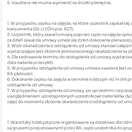
5. Vouchera nie można wymienić na środki pieniężne.
1. W przypadku zapisu na zajęcia, na które uczestnik zapisał s
konsumenta (Dz.U 2014 poz. 827).
2. Uczestnik, który zawarł umowę poprzez zapis na zajęcia opis
za dzień zawarcia umowy uznaje się dzień dokonania pierwszej
3. Wzór oświadczenia o odstąpieniu od umowy stanowi załączn
wystarczające jest złożenie jednoznacznego oświadczenia na pi
4. Dla zachowania terminu do odstąpienia od umowy wystarcza
data nadania przesyłki).
5. W przypadku odstąpienia od umowy umowa uważana jest za n
RA płatności.
6. Dokonanie zapisu na zajęcia w terminie krótszym niż 14 dni
odstąpienia od umowy.
7. W przypadku odstąpienia od umowy, po uprzednim rozpoczę
uwzględnieniem udostępnionych uczestnikowi materiałów dydak
zajęć do momentu złożenia oświadczenia o odstąpieniu od u
1. Warsztaty hobbystyczne organizowane są docelowo dla różnych 
są grupami proponowanymi przez RA, zapis uczestnika do grup